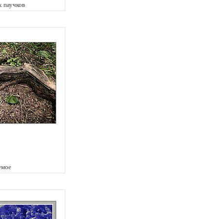
 паучков
емое