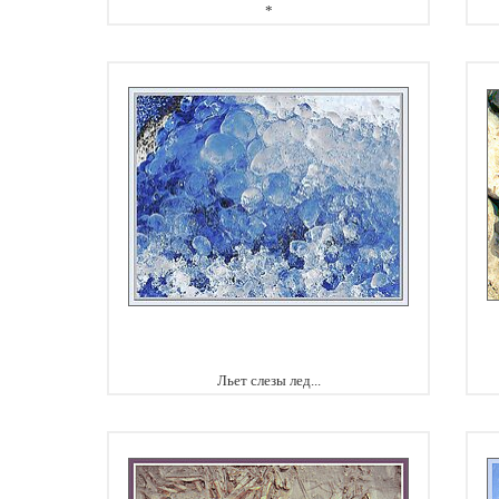
*
Льет слезы лед...