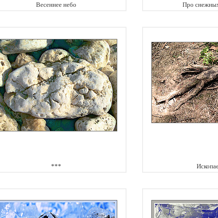
Весеннее небо
Про снежных
***
Ископа