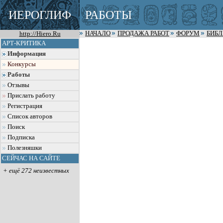
ИЕРОГЛИФ
РАБОТЫ
http://Hiero.Ru
НАЧАЛО
ПРОДАЖА РАБОТ
ФОРУМ
БИБ
АРТ-КРИТИКА
Информация
Конкурсы
Работы
Отзывы
Прислать работу
Регистрация
Список авторов
Поиск
Подписка
Полезняшки
СЕЙЧАС НА САЙТЕ
+ ещё 272 неизвестных