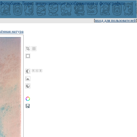
[
вход для пользователей
]
ённая натура