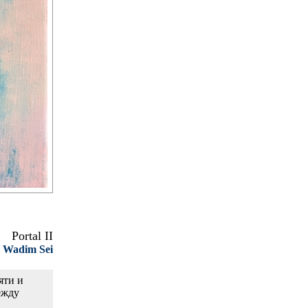
Portal II
Wadim Sei
:
яти и
ежду