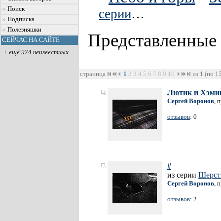
Поиск
серии
…
Подписка
Полезняшки
Представленные
СЕЙЧАС НА САЙТЕ
+ ещё 974 неизвестных
страница
1
2
3
4
5
6
7
8
9
10
из 1 (по 1
Лютик и Хэми
Сергей Воронов
, 
отзывов
: 0
#
из серии
Шерсть
Сергей Воронов
, 
отзывов
: 2