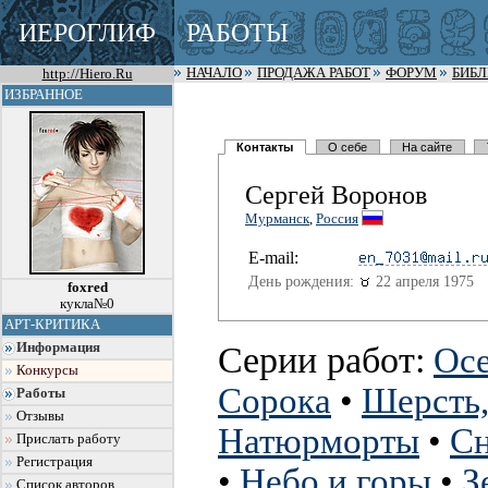
ИЕРОГЛИФ
РАБОТЫ
http://Hiero.Ru
НАЧАЛО
ПРОДАЖА РАБОТ
ФОРУМ
БИБ
ИЗБРАННОЕ
Контакты
О себе
На сайте
Сергей Воронов
Мурманск
,
Россия
E-mail:
День рождения:
22 апреля 1975
foxred
кукла№0
АРТ-КРИТИКА
Серии работ:
Информация
Осе
Конкурсы
Сорока
•
Шерсть,
Работы
Отзывы
Натюрморты
•
Сн
Прислать работу
Регистрация
•
Небо и горы
•
З
Список авторов