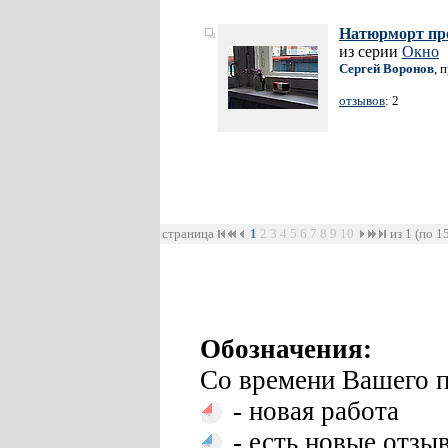
Натюрморт про
из серии
Окно
Сергей Воронов
, 
отзывов
: 2
страница
1
2
3
4
5
6
7
8
9
10
из 1 (по 1
Обозначения:
Со времени Вашего п
- новая работа
- есть новые отзы