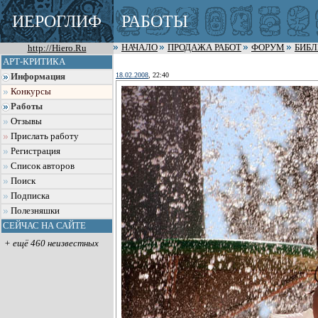
ИЕРОГЛИФ
РАБОТЫ
http://Hiero.Ru
НАЧАЛО
ПРОДАЖА РАБОТ
ФОРУМ
БИБ
АРТ-КРИТИКА
18.02.2008
, 22:40
Информация
Конкурсы
Работы
Отзывы
Прислать работу
Регистрация
Список авторов
Поиск
Подписка
Полезняшки
СЕЙЧАС НА САЙТЕ
+ ещё 460 неизвестных