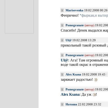
Marisevenka
19.02.2008 00:26
Феерично!
*фыркая,и вытир
Pomegranate
(автор)
19.02.20
Спасибо! Денек выдался жар
Ul@
19.02.2008 13:29
прикольный такой розовый 
Pomegranate
(автор)
19.02.20
Ul@
: Ага! Там огромный н
воде такой окрас в отражени
Alex Ksana
19.02.2008 19:43
/
заряжает радостью!
:))
Pomegranate
(автор)
19.02.20
Alex Ksana
: Да уж
:))
!
Наташа
22.02.2008 23:32