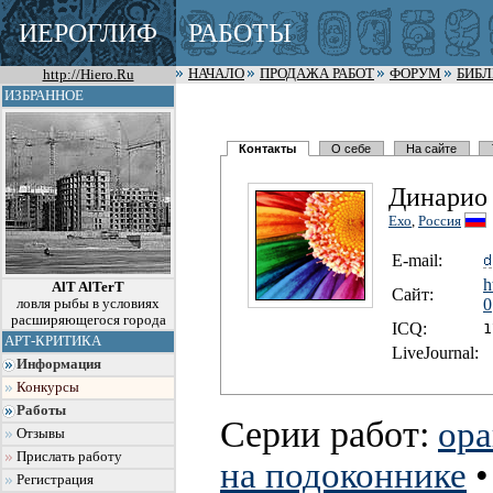
ИЕРОГЛИФ
РАБОТЫ
http://Hiero.Ru
НАЧАЛО
ПРОДАЖА РАБОТ
ФОРУМ
БИБ
ИЗБРАННОЕ
Контакты
О себе
На сайте
Динарио
Ехо
,
Россия
E-mail:
h
AlT AlTerT
Сайт:
0
ловля рыбы в условиях
расширяющегося города
I
C
Q:
1
АРТ-КРИТИКА
LiveJournal:
Информация
Конкурсы
Работы
Серии работ:
ор
Отзывы
Прислать работу
на подоконнике
Регистрация