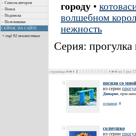
Список авторов
городу
•
котовас
Поиск
волшебном короле
Подписка
Полезняшки
нежность
СЕЙЧАС НА САЙТЕ
+ ещё 92 неизвестных
Серия: прогулка 
страница
1
2
3
4
5
6
7
8
9
10
из 1 (по 1
посиди со мно
из серии
прогул
Динарио
, прислан
отзывов
: 0
солнушко
из серии
прогул