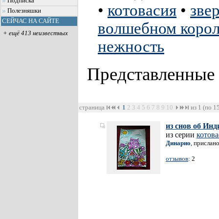
Подписка
•
котовасия
•
зве
Полезняшки
СЕЙЧАС НА САЙТЕ
волшебном короле
+ ещё 413 неизвестных
нежность
Представленные
страница
1
2
3
4
5
6
7
8
9
10
из 1 (по 1
из снов об Инд
из серии
котова
Динарио
, прислан
отзывов
: 2