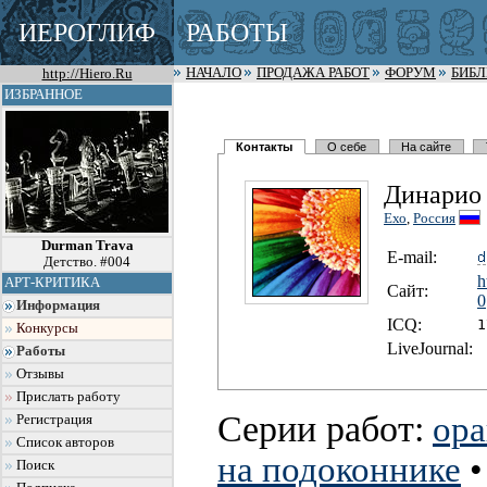
ИЕРОГЛИФ
РАБОТЫ
http://Hiero.Ru
НАЧАЛО
ПРОДАЖА РАБОТ
ФОРУМ
БИБ
ИЗБРАННОЕ
Контакты
О себе
На сайте
Динарио
Ехо
,
Россия
Durman Trava
E-mail:
Детство. #004
h
АРТ-КРИТИКА
Сайт:
0
Информация
I
C
Q:
1
Конкурсы
LiveJournal:
Работы
Отзывы
Прислать работу
Серии работ:
ор
Регистрация
Список авторов
на подоконнике
Поиск