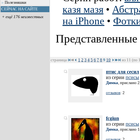
Полезняшки
казя мазя
•
Абстр
СЕЙЧАС НА САЙТЕ
+ ещё 176 неизвестных
на iPhone
•
Фотк
Представленные
страница
1
2
3
4
5
6
7
8
9
10
из 11 (по 
птис для сесил
из серии
псисы
Димка
, прислано 
отзывов
: 2
fcgiun
из серии
псисы
Димка
, прислано 
отзывов
: 2