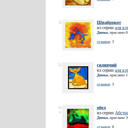
Шваброкот
из серии
аля кэ
Димка
, прислано 
отзывов
: 3
сиднячий
из серии
аля кэ
Димка
, прислано 
отзывов
: 3
обед
из серии
Абстр
Димка
, прислано 
отзывов
: 0