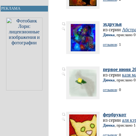
РЕКЛАМА
эхдрузья
из серии
Абстр
Димка
, прислано 
отзывов
: 1
первое июня 20
из серии
казя м
Димка
, прислано 
отзывов
: 0
фербрукот
из серии
аля кэ
Димка
, прислано 
отзывов
: 0