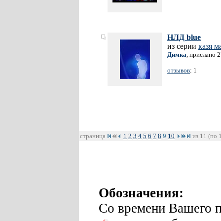
НЛД blue
из серии
казя м
Димка
, прислано 
отзывов
: 1
страница
1
2
3
4
5
6
7
8
9
10
из 11 (по 
Обозначения:
Со времени Вашего п