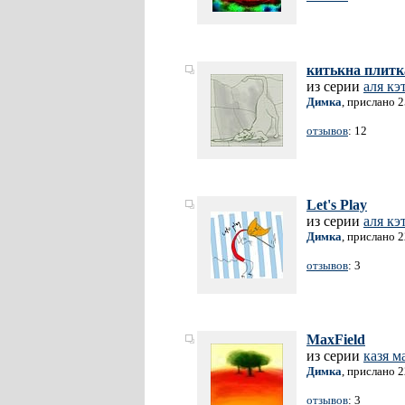
китькна плитк
из серии
аля кэ
Димка
, прислано 
отзывов
: 12
Let's Play
из серии
аля кэ
Димка
, прислано 
отзывов
: 3
MaxField
из серии
казя м
Димка
, прислано 
отзывов
: 3