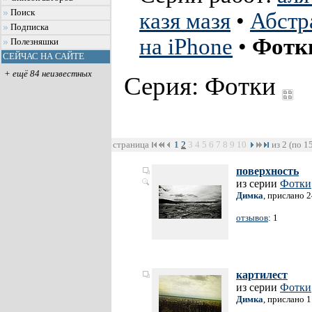
Поиск
казя мазя
•
Абстр
Подписка
на iPhone
•
Фотк
Полезняшки
СЕЙЧАС НА САЙТЕ
+ ещё 84 неизвестных
Серия: Фотки
страница
1
2
3
4
5
6
7
8
9
10
из 2 (по 1
поверхность
из серии
Фотки
Димка
, прислано 
отзывов
: 1
картилест
из серии
Фотки
Димка
, прислано 