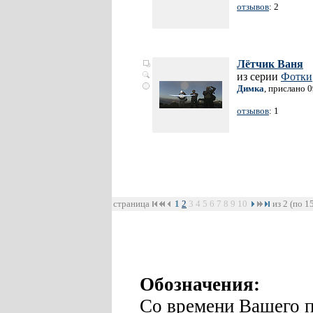
отзывов
: 2
Лётчик Ваня
из серии
Фотки
Димка
, прислано 
отзывов
: 1
страница
1
2
3
4
5
6
7
8
9
10
из 2 (по 1
Обозначения:
Со времени Вашего п