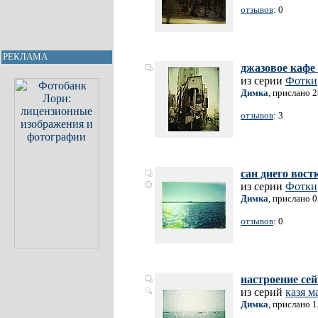
отзывов
: 0
РЕКЛАМА
джазовое кафе
из серии
Фотки
Димка
, прислано 
отзывов
: 3
сан диего вост
из серии
Фотки
Димка
, прислано 
отзывов
: 0
настроение сей
из серий
казя м
Димка
, прислано 