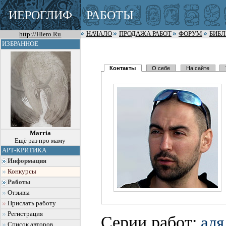
ИЕРОГЛИФ
РАБОТЫ
http://Hiero.Ru
НАЧАЛО
ПРОДАЖА РАБОТ
ФОРУМ
БИБ
ИЗБРАННОЕ
Контакты
О себе
На сайте
Marria
Ещё раз про маму
АРТ-КРИТИКА
Информация
Конкурсы
Работы
Отзывы
Прислать работу
Регистрация
Серии работ:
аля
Список авторов