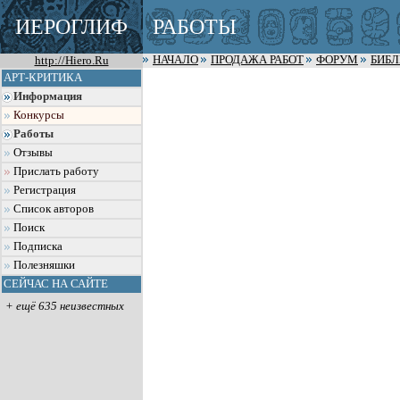
ИЕРОГЛИФ
РАБОТЫ
http://Hiero.Ru
НАЧАЛО
ПРОДАЖА РАБОТ
ФОРУМ
БИБ
АРТ-КРИТИКА
Информация
Конкурсы
Работы
Отзывы
Прислать работу
Регистрация
Список авторов
Поиск
Подписка
Полезняшки
СЕЙЧАС НА САЙТЕ
+ ещё 635 неизвестных