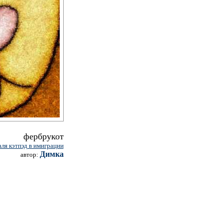
фербрукот
аля кэтпэд в имиграции
Димка
автор: