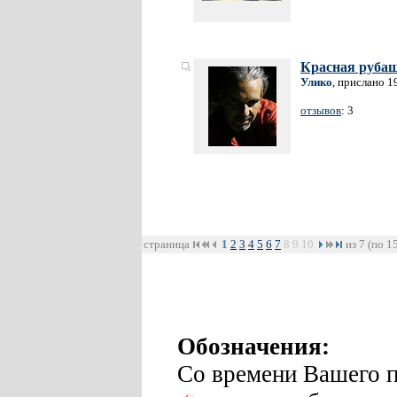
Красная руба
Улико
, прислано 1
отзывов
: 3
страница
1
2
3
4
5
6
7
8
9
10
из 7 (по 1
Обозначения:
Со времени Вашего п