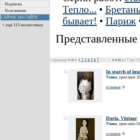
Подписка
Тепло...
•
Бретан
Полезняшки
СЕЙЧАС НА САЙТЕ
бывает!
•
Париж
+ ещё 113 неизвестных
Представленные
страница
1
2
3
4
5
6
7
8
9
10
из 7 (по 1
In search of ins
Улико
, прислано 2
отзывов
: 0
Daria. Vintage
Улико
, прислано 0
отзывов
: 0