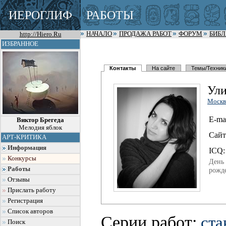
ИЕРОГЛИФ
РАБОТЫ
http://Hiero.Ru
НАЧАЛО
ПРОДАЖА РАБОТ
ФОРУМ
БИБ
ИЗБРАННОЕ
Контакты
На сайте
Темы/Техник
Ул
Москв
E-mai
Виктор Брегеда
Мелодия яблок
Сайт
АРТ-КРИТИКА
Информация
I
C
Q:
Конкурсы
День
Работы
рожд
Отзывы
Прислать работу
Регистрация
Список авторов
Серии работ:
ст
Поиск