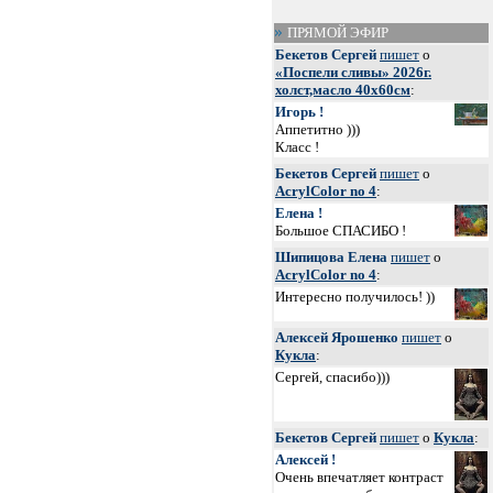
ПРЯМОЙ ЭФИР
Бекетов Сергей
пишет
о
«Поспели сливы» 2026г.
холст,масло 40х60см
:
Игорь !
Аппетитно )))
Класс !
Бекетов Сергей
пишет
о
AcrylColor no 4
:
Елена !
Большое СПАСИБО !
Шипицова Елена
пишет
о
AcrylColor no 4
:
Интересно получилось! ))
Алексей Ярошенко
пишет
о
Кукла
:
Сергей, спасибо)))
Бекетов Сергей
пишет
о
Кукла
:
Алексей !
Очень впечатляет контраст