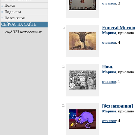
отзывов
: 3
Поиск
Подписка
Полезняшки
СЕЙЧАС НА САЙТЕ
Funeral Morni
+ ещё 323 неизвестных
Марина
, прислано
отзывов
: 4
Ночь
Марина
, прислано
отзывов
: 1
[без названия]
Марина
, прислано
отзывов
: 4