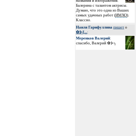
названия и изображения.
Балерина с талантом актрисы.
Думаю, что это одна из Ваших
самых удачных работ (
ИМХО
).
Классно.
Наиля Гарифуллина
пишет
о
✿⊱ξ...
:
Меренков Валерий
:
спасибо, Валерий ✿⊱╮