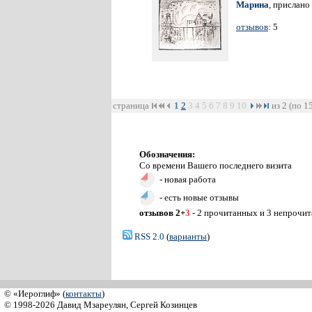
Марина
, прислано
отзывов
: 5
страница
1
2
3
4
5
6
7
8
9
10
из 2 (по 1
Обозначения:
Со времени Вашего последнего визита
- новая работа
- есть новые отзывы
отзывов 2+
3
- 2 прочитанных и 3 непрочи
RSS 2.0
(
варианты
)
© «Иероглиф» (
контакты
)
© 1998-2026 Давид Мзареулян, Сергей Козинцев