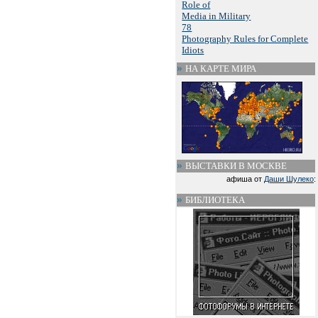
Role of
Media in Military
78
Photography Rules for Complete
Idiots
НА КАРТЕ МИРА
ВЫСТАВКИ В МОСКВЕ
афиша от
Даши Шулеко
:
БИБЛИОТЕКА