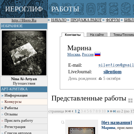
ИЕРОГЛИФ
РАБОТЫ
http://Hiero.Ru
НАЧАЛО
ПРОДАЖА РАБОТ
ФОРУМ
БИБ
ИЗБРАННОЕ
Контакты
На сайте
Темы/Техник
Марина
Москва
,
Россия
E-mail:
LiveJournal:
silentiom
День рождения:
5 октября
Nina Ai-Artyan
Путешествия
АРТ-КРИТИКА
Информация
Представленные работы
Конкурсы
Работы
страница
1
2
3
4
5
6
7
8
9
10
из 2 (по 1
Отзывы
Прислать работу
[без названия]
Регистрация
Марина
, прислано
Список авторов