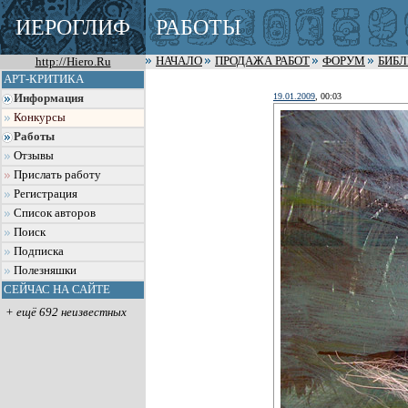
ИЕРОГЛИФ
РАБОТЫ
http://Hiero.Ru
НАЧАЛО
ПРОДАЖА РАБОТ
ФОРУМ
БИБ
АРТ-КРИТИКА
19.01.2009
, 00:03
Информация
Конкурсы
Работы
Отзывы
Прислать работу
Регистрация
Список авторов
Поиск
Подписка
Полезняшки
СЕЙЧАС НА САЙТЕ
+ ещё 692 неизвестных