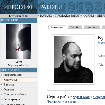
ИЕРОГЛИФ
РАБОТЫ
http://Hiero.Ru
НАЧАЛО
ПРОДАЖА РАБОТ
ФОРУМ
БИБ
ИЗБРАННОЕ
Контакты
О себе
На сайте
Ку
Моск
Сай
Vetre
Live
Mystery of Kiss I
АРТ-КРИТИКА
Информация
Конкурсы
Работы
Отзывы
Прислать работу
Серии работ:
Чук и Мак
•
Чебура
Регистрация
Фантики
•
все серии
…
Список авторов