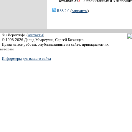
отзывов 2+
3
- 2 прочитанных и 3 непрочи
RSS 2.0
(
варианты
)
© «Иероглиф» (
контакты
)
© 1998-2026 Давид Мзареулян, Сергей Козинцев
Права на все работы, опубликованные на сайте, принадлежат их
авторам
Информеры для вашего сайта