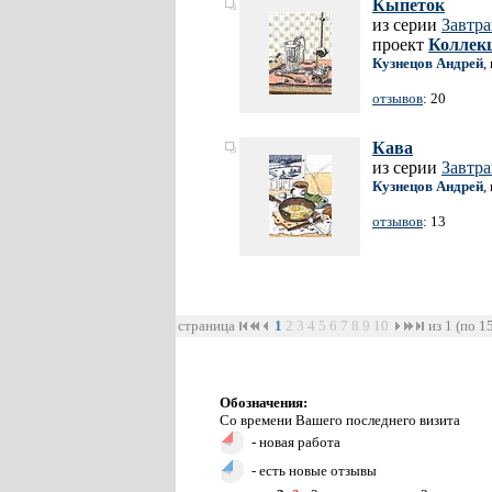
Кыпеток
из серии
Завтр
проект
Коллекц
Кузнецов Андрей
,
отзывов
: 20
Кава
из серии
Завтр
Кузнецов Андрей
,
отзывов
: 13
страница
1
2
3
4
5
6
7
8
9
10
из 1 (по 1
Обозначения:
Со времени Вашего последнего визита
- новая работа
- есть новые отзывы