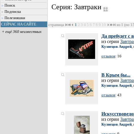
Серия: Завтраки
Поиск
Подписка
Полезняшки
СЕЙЧАС НА САЙТЕ
страница
1
2
3
4
5
6
7
8
9
10
из 1 (по 1
+ ещё 360 неизвестных
Да пребудет с 
из серии
Завтр
Кузнецов Андрей
,
отзывов
: 16
В Крым бы...
из серии
Завтр
Кузнецов Андрей
,
отзывов
: 43
Искусствоведо
из серии
Завтр
Кузнецов Андрей
,
отзывов
: 9