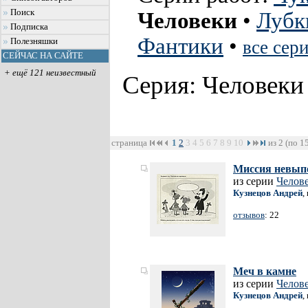
Поиск
Человеки
•
Лубк
Подписка
Фантики
•
Полезняшки
все сер
СЕЙЧАС НА САЙТЕ
+ ещё 121 неизвестный
Серия: Человек
страница
1
2
3
4
5
6
7
8
9
10
из 2 (по 1
Миссия невып
из серии
Челов
Кузнецов Андрей
,
отзывов
: 22
Меч в камне
из серии
Челов
Кузнецов Андрей
,