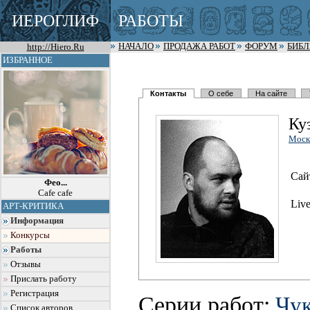
ИЕРОГЛИФ
РАБОТЫ
http://Hiero.Ru
НАЧАЛО
ПРОДАЖА РАБОТ
ФОРУМ
БИБ
ИЗБРАННОЕ
Контакты
О себе
На сайте
Ку
Моск
Сай
Фео...
Cafe cafe
Live
АРТ-КРИТИКА
Информация
Конкурсы
Работы
Отзывы
Прислать работу
Регистрация
Серии работ:
Чук
Список авторов