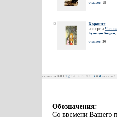
отзывов
: 18
Хорошее
из серии
Челов
Кузнецов Андрей
,
отзывов
: 36
страница
1
2
3
4
5
6
7
8
9
10
из 2 (по 1
Обозначения:
Со времени Вашего п