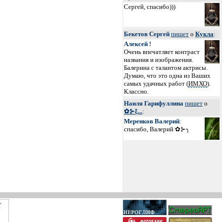
Сергей, спасибо)))
Бекетов Сергей
пишет
о
Кукла
:
Алексей !
Очень впечатляет контраст
названия и изображения.
Балерина с талантом актрисы.
Думаю, что это одна из Ваших
самых удачных работ (
ИМХО
).
Классно.
Наиля Гарифуллина
пишет
о
✿⊱ξ...
:
Меренков Валерий
:
спасибо, Валерий ✿⊱╮