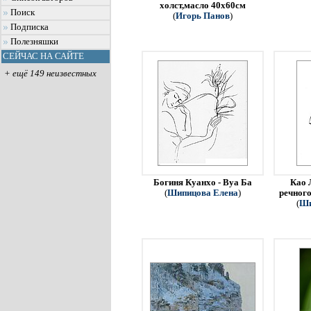
холст,масло 40х60см
Поиск
(
Игорь Панов
)
Подписка
Полезняшки
СЕЙЧАС НА САЙТЕ
+ ещё 149 неизвестных
Богиня Куанхо - Вуа Ба
Као 
(
Шипицова Елена
)
речного
(
Ши