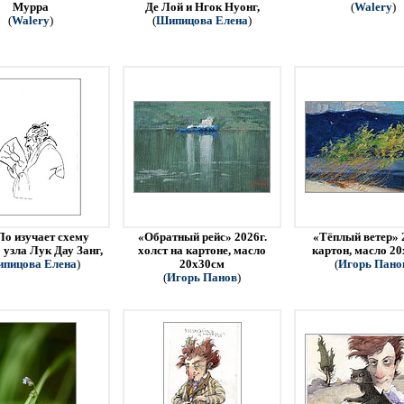
Мурра
Де Лой и Нгок Нуонг,
(
Walery
)
(
Walery
)
(
Шипицова Елена
)
Ло изучает схему
«Обратный рейс» 2026г.
«Тёплый ветер» 
 узла Лук Дау Занг,
холст на картоне, масло
картон, масло 2
пицова Елена
)
20х30см
(
Игорь Пано
(
Игорь Панов
)