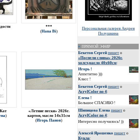
адости
***
Персональная галерея Андрея
(
Hana Bi
)
Полушкина
ПРЯМОЙ ЭФИР
Бекетов Сергей
пишет
о
«Поспели сливы» 2026г.
холст,масло 40х60см
:
Игорь !
Аппетитно )))
Класс !
Бекетов Сергей
пишет
о
AcrylColor no 4
:
Елена !
Большое СПАСИБО !
Шипицова Елена
пишет
о
 Кат
«Летние пески» 2026г.
AcrylColor no 4
:
ена
)
картон, масло 14х31см
(
Игорь Панов
)
Интересно получилось! ))
Алексей Ярошенко
пишет
о
Кукла
: