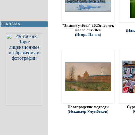
РЕКЛАМА
"Зимние утёсы" 2025г. холст,
масло 50х70см
(
Наи
(
Игорь Панов
)
Новгородские медведи
Сур
(
Искандер Улумбеков
)
(