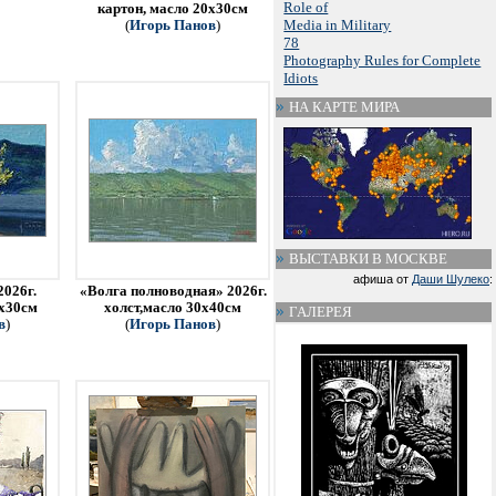
Role of
картон, масло 20х30см
Media in Military
(
Игорь Панов
)
78
Photography Rules for Complete
Idiots
НА КАРТЕ МИРА
ВЫСТАВКИ В МОСКВЕ
афиша от
Даши Шулеко
:
2026г.
«Волга полноводная» 2026г.
0х30см
холст,масло 30х40см
ГАЛЕРЕЯ
в
)
(
Игорь Панов
)