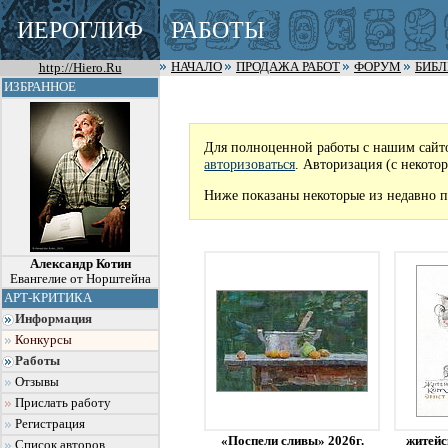
ИЕРОГЛИФ
РАБОТЫ
http://Hiero.Ru
НАЧАЛО
ПРОДАЖА РАБОТ
ФОРУМ
БИБ
ИЗБРАННОЕ
Для полноценной работы с нашим сайт
авторизоваться
. Авторизация (с некото
Ниже показаны некоторые из недавно п
Александр Котин
Евангелие от Норштейна
АРТ-КРИТИКА
Информация
Конкурсы
Работы
Отзывы
Прислать работу
Регистрация
«Поспели сливы» 2026г.
житейс
Список авторов