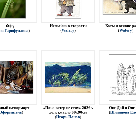
Незнайка в старости
Коты и всякие р
✿⊱╮
(
Walery
)
(
Walery
)
ля Гарифуллина
)
овый натюрморт
«Пока ветер не стих» 2026г.
Онг Дай и Онг
Оформитель
)
холст,масло 60х90см
(
Шипицова Ел
(
Игорь Панов
)