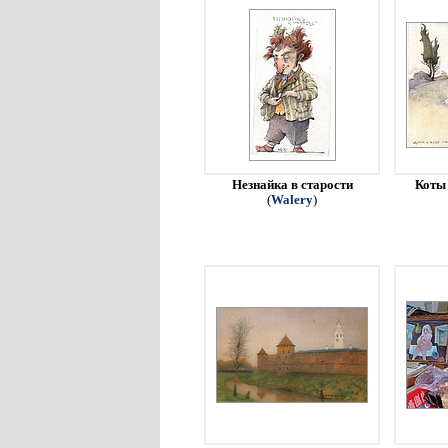
Незнайка в старости
Коты 
(
Walery
)