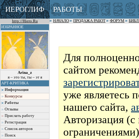
ИЕРОГЛИФ
РАБОТЫ
http://Hiero.Ru
НАЧАЛО
ПРОДАЖА РАБОТ
ФОРУМ
БИБ
ИЗБРАННОЕ
Для полноценно
сайтом рекомен
Arina_z
я – это ты, ты – эт я
зарегистрирова
АРТ-КРИТИКА
Информация
уже являетесь 
Конкурсы
Работы
нашего сайта,
а
Отзывы
Авторизация (с
Прислать работу
Регистрация
ограничениями)
Список авторов
Поиск