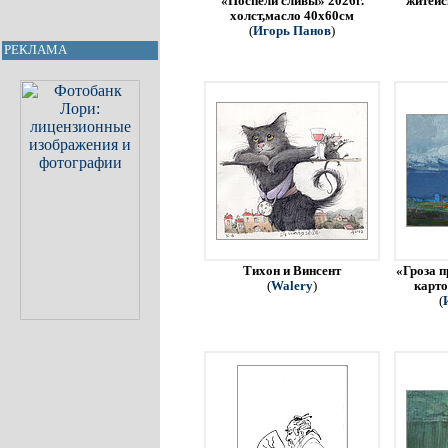
«Поспели сливы» 2026г.
житейс
холст,масло 40х60см
(
Игорь Панов
)
РЕКЛАМА
Тихон и Винсент
«Гроза п
(
Walery
)
карто
(