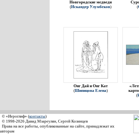
Новгородские медведи
Сур
(
Искандер Улумбеков
)
(
Онг Дай и Онг Кат
«Летн
(
Шипицова Елена
)
карто
(
© «Иероглиф» (
контакты
)
© 1998-2026 Давид Мзареулян, Сергей Козинцев
Права на все работы, опубликованные на сайте, принадлежат их
авторам