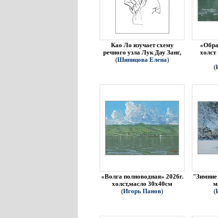
Као Ло изучает схему
«Обра
речного узла Лук Дау Занг,
холст
(
Шипицова Елена
)
(
«Волга полноводная» 2026г.
"Зимние 
холст,масло 30х40см
м
(
Игорь Панов
)
(