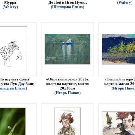
Мурра
Де Лой и Нгок Нуонг,
(
Walery
)
(
Walery
)
(
Шипицова Елена
)
Ло изучает схему
«Обратный рейс» 2026г.
«Тёплый ветер» 
 узла Лук Дау Занг,
холст на картоне, масло
картон, масло 2
пицова Елена
)
20х30см
(
Игорь Пано
(
Игорь Панов
)