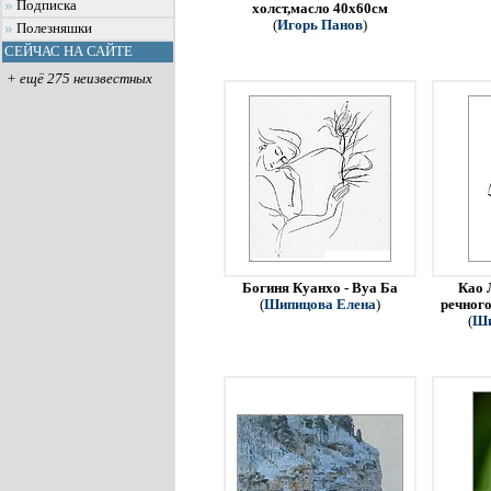
Подписка
холст,масло 40х60см
(
Игорь Панов
)
Полезняшки
СЕЙЧАС НА САЙТЕ
+ ещё 275 неизвестных
Богиня Куанхо - Вуа Ба
Као 
(
Шипицова Елена
)
речного
(
Ши