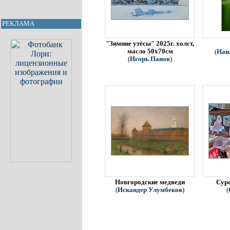
РЕКЛАМА
"Зимние утёсы" 2025г. холст,
масло 50х70см
(
Наи
(
Игорь Панов
)
Новгородские медведи
Сур
(
Искандер Улумбеков
)
(