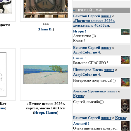
ПРЯМОЙ ЭФИР
Бекетов Сергей
пишет
о
«Поспели сливы» 2026г.
адости
***
холст,масло 40х60см
:
(
Hana Bi
)
Игорь !
Аппетитно )))
Класс !
Бекетов Сергей
пишет
о
AcrylColor no 4
:
Елена !
Большое СПАСИБО !
Шипицова Елена
пишет
о
AcrylColor no 4
:
Интересно получилось! ))
Алексей Ярошенко
пишет
о
Кукла
:
Сергей, спасибо)))
 Кат
«Летние пески» 2026г.
ена
)
картон, масло 14х31см
(
Игорь Панов
)
Бекетов Сергей
пишет
о
Кукла
:
Алексей !
Очень впечатляет контраст