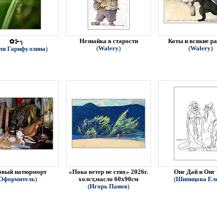
Незнайка в старости
Коты и всякие р
✿⊱╮
(
Walery
)
(
Walery
)
ля Гарифуллина
)
овый натюрморт
«Пока ветер не стих» 2026г.
Онг Дай и Онг
Оформитель
)
холст,масло 60х90см
(
Шипицова Ел
(
Игорь Панов
)