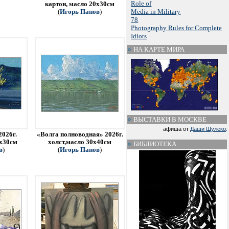
Role of
картон, масло 20х30см
Media in Military
(
Игорь Панов
)
78
Photography Rules for Complete
Idiots
НА КАРТЕ МИРА
ВЫСТАВКИ В МОСКВЕ
афиша от
Даши Шулеко
:
2026г.
«Волга полноводная» 2026г.
0х30см
холст,масло 30х40см
БИБЛИОТЕКА
в
)
(
Игорь Панов
)