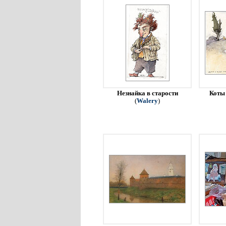
Незнайка в старости
Коты 
(
Walery
)