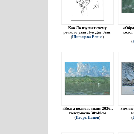
Као Ло изучает схему
«Обра
речного узла Лук Дау Занг,
холст
(
Шипицова Елена
)
(
«Волга полноводная» 2026г.
"Зимние 
холст,масло 30х40см
м
(
Игорь Панов
)
(