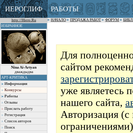
ИЕРОГЛИФ
РАБОТЫ
http://Hiero.Ru
НАЧАЛО
ПРОДАЖА РАБОТ
ФОРУМ
БИБ
ИЗБРАННОЕ
Для полноценно
сайтом рекомен
Nina Ai-Artyan
дваждыдва
зарегистрирова
АРТ-КРИТИКА
Информация
уже являетесь 
Конкурсы
Работы
нашего сайта,
а
Отзывы
Прислать работу
Авторизация (с
Регистрация
Список авторов
ограничениями)
Поиск