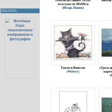
«Поспели сливы» 2026г.
житейс
холст,масло 40х60см
(
Игорь Панов
)
РЕКЛАМА
Тихон и Винсент
«Гроза п
(
Walery
)
карто
(