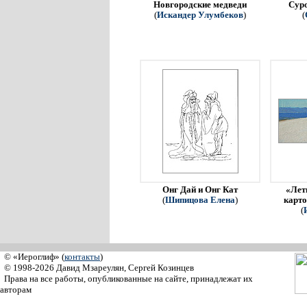
Новгородские медведи
Сур
(
Искандер Улумбеков
)
(
Онг Дай и Онг Кат
«Летн
(
Шипицова Елена
)
карто
(
© «Иероглиф» (
контакты
)
© 1998-2026 Давид Мзареулян, Сергей Козинцев
Права на все работы, опубликованные на сайте, принадлежат их
авторам