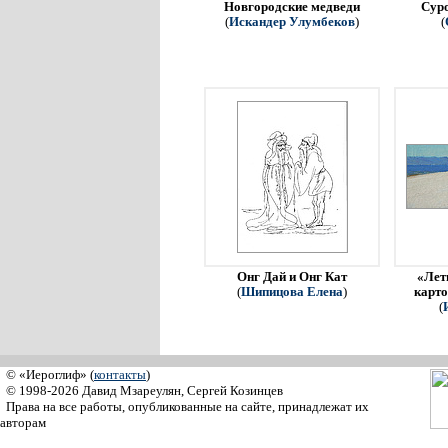
Новгородские медведи
Сур
(
Искандер Улумбеков
)
(
Онг Дай и Онг Кат
«Летн
(
Шипицова Елена
)
карто
(
© «Иероглиф» (
контакты
)
© 1998-2026 Давид Мзареулян, Сергей Козинцев
Права на все работы, опубликованные на сайте, принадлежат их
авторам