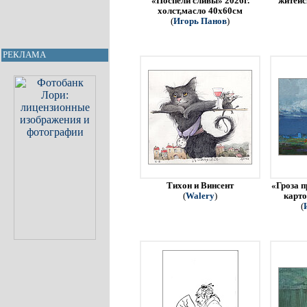
«Поспели сливы» 2026г.
житейс
холст,масло 40х60см
(
Игорь Панов
)
РЕКЛАМА
Тихон и Винсент
«Гроза п
(
Walery
)
карто
(