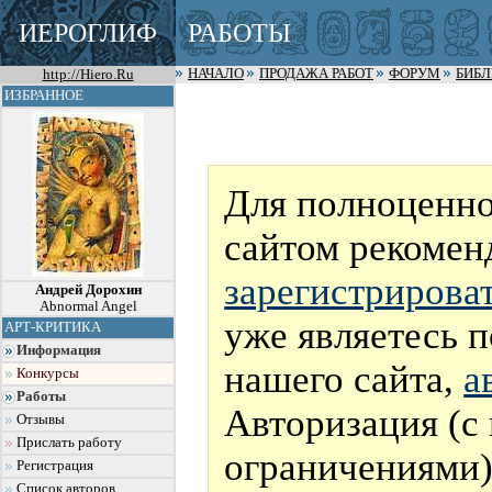
ИЕРОГЛИФ
РАБОТЫ
http://Hiero.Ru
НАЧАЛО
ПРОДАЖА РАБОТ
ФОРУМ
БИБ
ИЗБРАННОЕ
Для полноценно
сайтом рекомен
зарегистрирова
Андрей Дорохин
Abnormal Angel
уже являетесь 
АРТ-КРИТИКА
Информация
нашего сайта,
а
Конкурсы
Работы
Авторизация (с
Отзывы
Прислать работу
ограничениями)
Регистрация
Список авторов