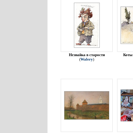
Незнайка в старости
Коты 
(
Walery
)