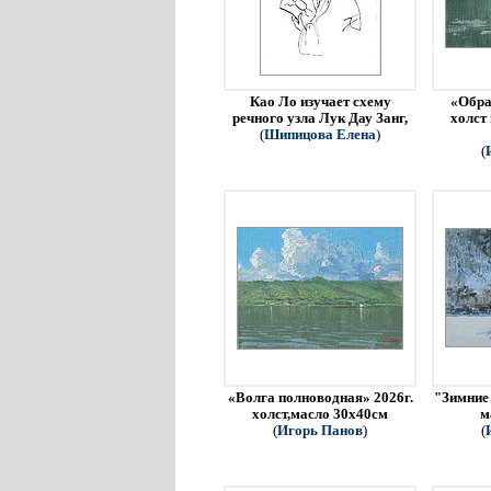
Као Ло изучает схему
«Обра
речного узла Лук Дау Занг,
холст
(
Шипицова Елена
)
(
«Волга полноводная» 2026г.
"Зимние 
холст,масло 30х40см
м
(
Игорь Панов
)
(