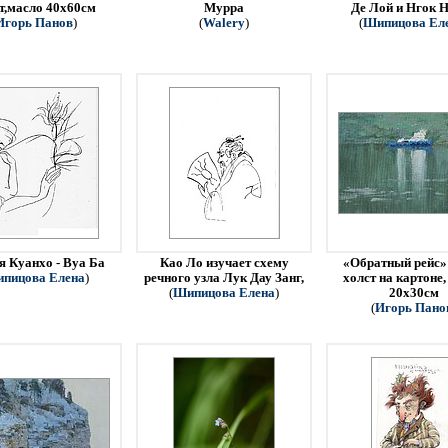
т,масло 40х60см
Мурра
Де Лой и Нгок Н
Игорь Панов
)
(
Walery
)
(
Шипицова Ел
я Куанхо - Вуа Ба
Као Ло изучает схему
«Обратный рейс» 
пицова Елена
)
речного узла Лук Дау Занг,
холст на картоне,
(
Шипицова Елена
)
20х30см
(
Игорь Пано