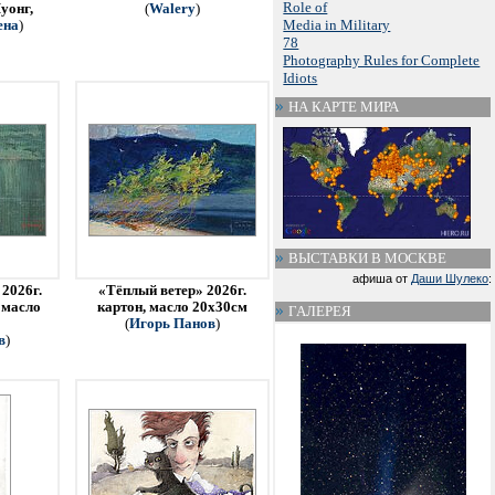
Role of
уонг,
(
Walery
)
Media in Military
ена
)
78
Photography Rules for Complete
Idiots
НА КАРТЕ МИРА
ВЫСТАВКИ В МОСКВЕ
афиша от
Даши Шулеко
:
2026г.
«Тёплый ветер» 2026г.
 масло
картон, масло 20х30см
ГАЛЕРЕЯ
(
Игорь Панов
)
в
)