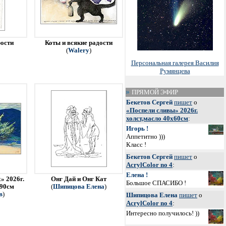
рости
Коты и всякие радости
(
Walery
)
Персональная галерея Василия
Румянцева
ПРЯМОЙ ЭФИР
Бекетов Сергей
пишет
о
«Поспели сливы» 2026г.
холст,масло 40х60см
:
Игорь !
Аппетитно )))
Класс !
Бекетов Сергей
пишет
о
AcrylColor no 4
:
Елена !
» 2026г.
Онг Дай и Онг Кат
Большое СПАСИБО !
х90см
(
Шипицова Елена
)
в
)
Шипицова Елена
пишет
о
AcrylColor no 4
:
Интересно получилось! ))