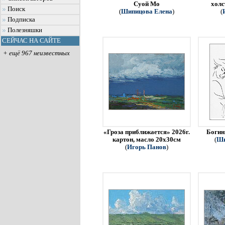
Суой Мо
холс
Поиск
(
Шипицова Елена
)
(
Подписка
Полезняшки
СЕЙЧАС НА САЙТЕ
+ ещё 967 неизвестных
«Гроза приближается» 2026г.
Богин
картон, масло 20х30см
(
Ши
(
Игорь Панов
)