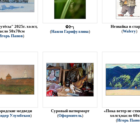
утёсы" 2025г. холст,
Незнайка в ста
✿⊱╮
асло 50х70см
(
Walery
)
(
Наиля Гарифуллина
)
Игорь Панов
)
родские медведи
Суровый натюрморт
«Пока ветер не стих
ндер Улумбеков
)
(
Оформитель
)
холст,масло 60
(
Игорь Пано