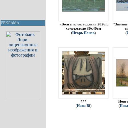
РЕКЛАМА
«Волга полноводная» 2026г.
"Зимние 
холст,масло 30х40см
м
(
Игорь Панов
)
(
***
Новго
(
Hana Bi
)
(
Иска