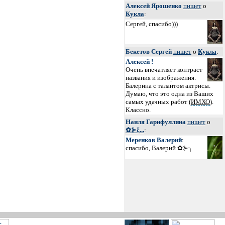
Алексей Ярошенко
пишет
о
Кукла
:
Сергей, спасибо)))
Бекетов Сергей
пишет
о
Кукла
:
Алексей !
Очень впечатляет контраст
названия и изображения.
Балерина с талантом актрисы.
Думаю, что это одна из Ваших
самых удачных работ (
ИМХО
).
Классно.
Наиля Гарифуллина
пишет
о
✿⊱ξ...
:
Меренков Валерий
:
спасибо, Валерий ✿⊱╮