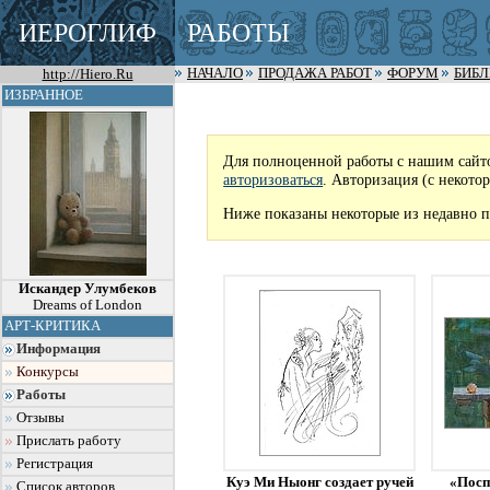
ИЕРОГЛИФ
РАБОТЫ
http://Hiero.Ru
НАЧАЛО
ПРОДАЖА РАБОТ
ФОРУМ
БИБ
ИЗБРАННОЕ
Для полноценной работы с нашим сайт
авторизоваться
. Авторизация (с некото
Ниже показаны некоторые из недавно п
Искандер Улумбеков
Dreams of London
АРТ-КРИТИКА
Информация
Конкурсы
Работы
Отзывы
Прислать работу
Регистрация
Куэ Ми Ныонг создает ручей
«Посп
Список авторов