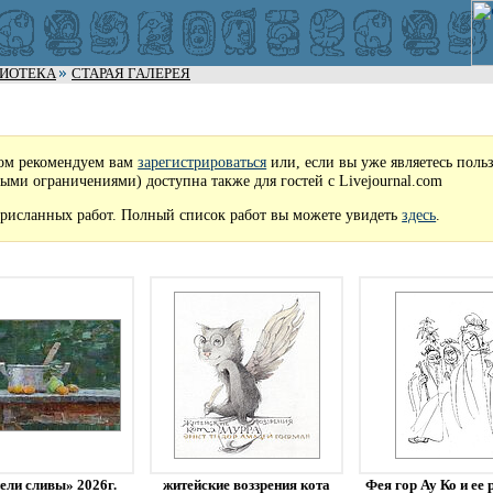
ЛИОТЕКА
СТАРАЯ ГАЛЕРЕЯ
ом рекомендуем вам
зарегистрироваться
или, если вы уже являетесь поль
рыми ограничениями) доступна также для гостей с Livejournal.com
рисланных работ. Полный список работ вы можете увидеть
здесь
.
ели сливы» 2026г.
житейские воззрения кота
Фея гор Ау Ко и ее 