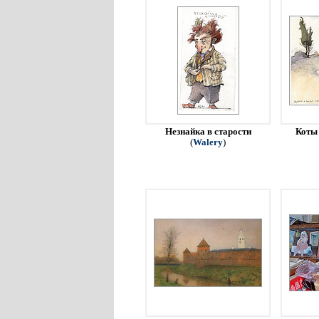
Незнайка в старости
Коты 
(
Walery
)