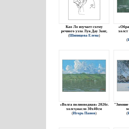
Као Ло изучает схему
«Обра
речного узла Лук Дау Занг,
холст
(
Шипицова Елена
)
(
«Волга полноводная» 2026г.
"Зимние 
холст,масло 30х40см
м
(
Игорь Панов
)
(