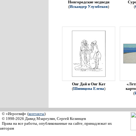
Новгородские медведи
Сур
(
Искандер Улумбеков
)
(
Онг Дай и Онг Кат
«Летн
(
Шипицова Елена
)
карто
(
© «Иероглиф» (
контакты
)
© 1998-2026 Давид Мзареулян, Сергей Козинцев
Права на все работы, опубликованные на сайте, принадлежат их
авторам