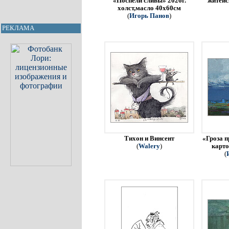
«Поспели сливы» 2026г.
житейс
холст,масло 40х60см
(
Игорь Панов
)
РЕКЛАМА
Тихон и Винсент
«Гроза п
(
Walery
)
карто
(