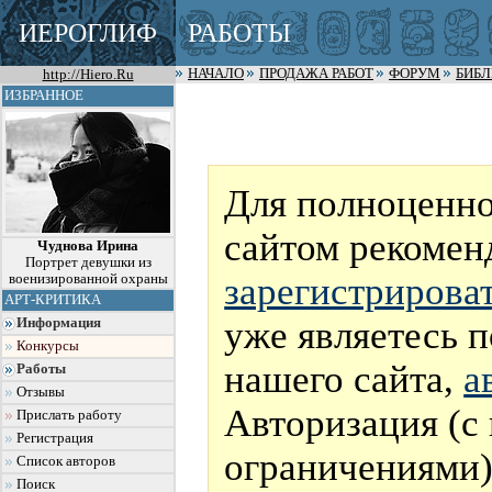
ИЕРОГЛИФ
РАБОТЫ
http://Hiero.Ru
НАЧАЛО
ПРОДАЖА РАБОТ
ФОРУМ
БИБ
ИЗБРАННОЕ
Для полноценно
сайтом рекомен
Чуднова Ирина
Портрет девушки из
зарегистрирова
военизированной охраны
АРТ-КРИТИКА
уже являетесь 
Информация
Конкурсы
нашего сайта,
а
Работы
Отзывы
Авторизация (с
Прислать работу
Регистрация
ограничениями)
Список авторов
Поиск