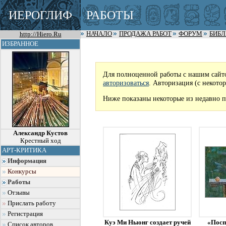
ИЕРОГЛИФ
РАБОТЫ
http://Hiero.Ru
НАЧАЛО
ПРОДАЖА РАБОТ
ФОРУМ
БИБ
ИЗБРАННОЕ
Для полноценной работы с нашим сайт
авторизоваться
. Авторизация (с некото
Ниже показаны некоторые из недавно п
Александр Кустов
Крестный ход
АРТ-КРИТИКА
Информация
Конкурсы
Работы
Отзывы
Прислать работу
Регистрация
Куэ Ми Ныонг создает ручей
«Посп
Список авторов