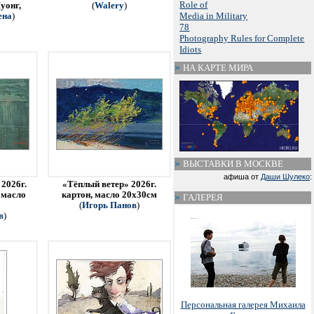
Role of
уонг,
(
Walery
)
Media in Military
ена
)
78
Photography Rules for Complete
Idiots
НА КАРТЕ МИРА
ВЫСТАВКИ В МОСКВЕ
афиша от
Даши Шулеко
:
2026г.
«Тёплый ветер» 2026г.
 масло
картон, масло 20х30см
ГАЛЕРЕЯ
(
Игорь Панов
)
в
)
Персональная галерея Михаила