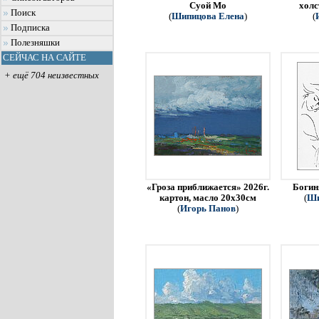
Суой Мо
холс
Поиск
(
Шипицова Елена
)
(
Подписка
Полезняшки
СЕЙЧАС НА САЙТЕ
+ ещё 704 неизвестных
«Гроза приближается» 2026г.
Богин
картон, масло 20х30см
(
Ши
(
Игорь Панов
)