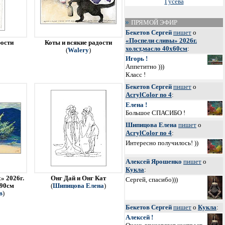
Гусева
ПРЯМОЙ ЭФИР
Бекетов Сергей
пишет
о
«Поспели сливы» 2026г.
рости
Коты и всякие радости
холст,масло 40х60см
:
(
Walery
)
Игорь !
Аппетитно )))
Класс !
Бекетов Сергей
пишет
о
AcrylColor no 4
:
Елена !
Большое СПАСИБО !
Шипицова Елена
пишет
о
AcrylColor no 4
:
Интересно получилось! ))
Алексей Ярошенко
пишет
о
Кукла
:
» 2026г.
Онг Дай и Онг Кат
Сергей, спасибо)))
х90см
(
Шипицова Елена
)
в
)
Бекетов Сергей
пишет
о
Кукла
:
Алексей !