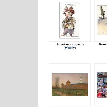
Незнайка в старости
Коты 
(
Walery
)