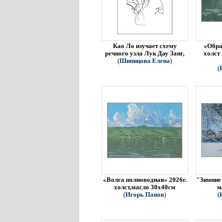
Као Ло изучает схему
«Обра
речного узла Лук Дау Занг,
холст
(
Шипицова Елена
)
(
«Волга полноводная» 2026г.
"Зимние 
холст,масло 30х40см
м
(
Игорь Панов
)
(