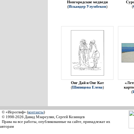
Новгородские медведи
Сур
(
Искандер Улумбеков
)
(
Онг Дай и Онг Кат
«Летн
(
Шипицова Елена
)
карто
(
© «Иероглиф» (
контакты
)
© 1998-2026 Давид Мзареулян, Сергей Козинцев
Права на все работы, опубликованные на сайте, принадлежат их
авторам