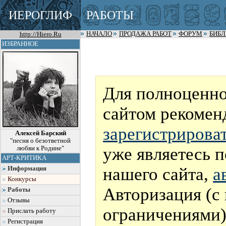
ИЕРОГЛИФ
РАБОТЫ
http://Hiero.Ru
НАЧАЛО
ПРОДАЖА РАБОТ
ФОРУМ
БИБ
ИЗБРАННОЕ
Для полноценно
сайтом рекомен
зарегистрирова
Алексей Барский
"песня о безответной
уже являетесь 
любви к Родине"
АРТ-КРИТИКА
нашего сайта,
а
Информация
Конкурсы
Авторизация (с
Работы
Отзывы
ограничениями)
Прислать работу
Регистрация