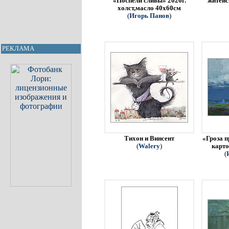
«Поспели сливы» 2026г.
житейс
холст,масло 40х60см
(
Игорь Панов
)
РЕКЛАМА
Тихон и Винсент
«Гроза п
(
Walery
)
карто
(