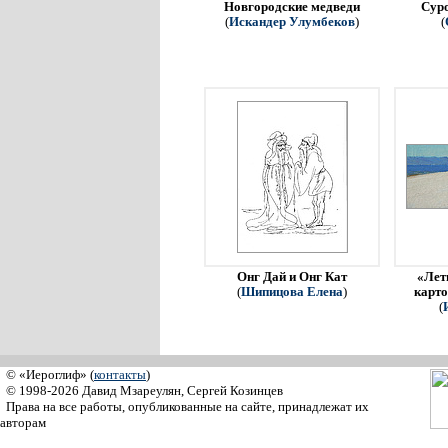
Новгородские медведи
Сур
(
Искандер Улумбеков
)
(
Онг Дай и Онг Кат
«Летн
(
Шипицова Елена
)
карто
(
© «Иероглиф» (
контакты
)
© 1998-2026 Давид Мзареулян, Сергей Козинцев
Права на все работы, опубликованные на сайте, принадлежат их
авторам