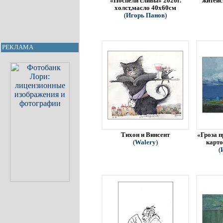
«Поспели сливы» 2026г.
житейс
холст,масло 40х60см
(
Игорь Панов
)
РЕКЛАМА
Тихон и Винсент
«Гроза п
(
Walery
)
карто
(