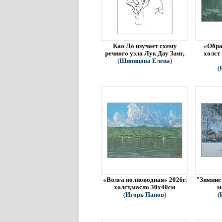
Као Ло изучает схему
«Обра
речного узла Лук Дау Занг,
холст
(
Шипицова Елена
)
(
«Волга полноводная» 2026г.
"Зимние 
холст,масло 30х40см
м
(
Игорь Панов
)
(