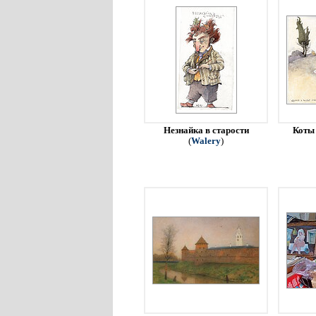
Незнайка в старости
Коты 
(
Walery
)