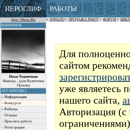
ИЕРОГЛИФ
РАБОТЫ
http://Hiero.Ru
НАЧАЛО
ПРОДАЖА РАБОТ
ФОРУМ
БИБ
ИЗБРАННОЕ
Для полноценно
сайтом рекомен
зарегистрирова
Иван Черничкин
Никогда... (для Валентина
уже являетесь 
Орлова)
АРТ-КРИТИКА
нашего сайта,
а
Информация
Конкурсы
Авторизация (с
Работы
Отзывы
ограничениями)
Прислать работу
Регистрация