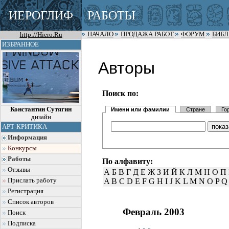
ИЕРОГЛИФ
РАБОТЫ
http://Hiero.Ru
НАЧАЛО
ПРОДАЖА РАБОТ
ФОРУМ
БИБ
ИЗБРАННОЕ
Авторы
Поиск по:
Константин Сутягин
Имени или фамилии
Стране
Го
дизайн
АРТ-КРИТИКА
Информация
Конкурсы
Работы
По алфавиту:
Отзывы
А
Б
В
Г
Д
Е
Ж
З
И
Й
К
Л
М
Н
О
П
A
B
C
D
E
F
G
H
I
J
K
L
M
N
O
P
Q
Прислать работу
Регистрация
Список авторов
Февраль 2003
Поиск
Подписка