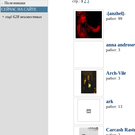
стр.:
1
2
3
Полезняшки
СЕЙЧАС НА САЙТЕ
-[anzhel]-
+ ещё 628 неизвестных
работ: 99
anna androso
работ: 3
Arch-Vile
работ: 3
ark
работ: 13
Carcash Rast
работ: 2