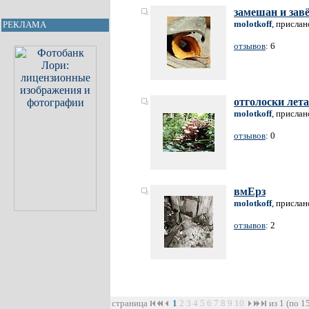
замешан и зав
molotkoff
, прислан
РЕКЛАМА
отзывов
: 6
отголоски лета
molotkoff
, прислан
отзывов
: 0
вмЕрз
molotkoff
, прислан
отзывов
: 2
страница
1
2
3
4
5
6
7
8
9
10
из 1 (по 1