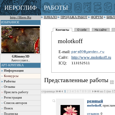
ИЕРОГЛИФ
РАБОТЫ
http://Hiero.Ru
НАЧАЛО
ПРОДАЖА РАБОТ
ФОРУМ
БИБ
ИЗБРАННОЕ
Контакты
О себе
На сайте
molotkoff
E-mail:
GRimmy3D
Сайт:
http://www
.molotkoff
.ru
Ангел ушел...
I
C
Q:
113152511
АРТ-КРИТИКА
Информация
Конкурсы
Представленные работы
Работы
Отзывы
страница
1
2
3
4
5
6
7
8
9
10
из 1 (по 1
Прислать работу
Регистрация
розовый
Список авторов
molotkoff
, прислан
Поиск
отзывов
: 0
Подписка