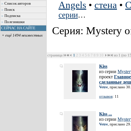
Angels
•
стена
•
С
Список авторов
Поиск
серии
…
Подписка
Полезняшки
Серия: Mystery o
СЕЙЧАС НА САЙТЕ
+ ещё 1494 неизвестных
страница
1
2
3
4
5
6
7
8
9
10
из 1 (по 1
Kiss
из серии
Myster
проект
Главное
сделанные де
Vetre
, прислано 30
отзывов
: 11
Kiss ...
из серии
Myster
Vetre
, прислано 29