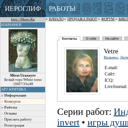
ИЕРОГЛИФ
РАБОТЫ
http://Hiero.Ru
НАЧАЛО
ПРОДАЖА РАБОТ
ФОРУМ
БИБ
ИЗБРАННОЕ
Контакты
О себе
На сайте
Vetre
Вильнюс
,
Литв
E-mail:
Сайт:
Mirat Urazayev
Белый торс/White torso
I
C
Q:
/2007/33x49
LiveJournal:
АРТ-КРИТИКА
Информация
Конкурсы
Работы
Серии работ:
Ин
Отзывы
invert
•
игры душ
Прислать работу
Регистрация