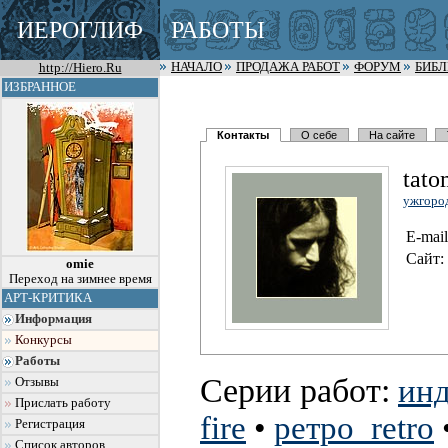
ИЕРОГЛИФ
РАБОТЫ
http://Hiero.Ru
НАЧАЛО
ПРОДАЖА РАБОТ
ФОРУМ
БИБ
ИЗБРАННОЕ
Контакты
О себе
На сайте
tato
ужгород
E-mail
Сайт:
omie
Переход на зимнее время
АРТ-КРИТИКА
Информация
Конкурсы
Работы
Серии работ:
инд
Отзывы
Прислать работу
fire
•
ретро_retro
Регистрация
Список авторов