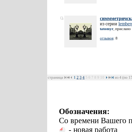
симмметричск
из серии
lember
tatomyr
, прислано
отзывов
: 8
страница
1
2
3
4
5
6
7
8
9
10
из 4 (по 1
Обозначения:
Со времени Вашего п
- новая работа