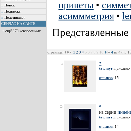
приветы
•
симмет
Поиск
Подписка
асиммметрия
•
l
Полезняшки
СЕЙЧАС НА САЙТЕ
Представленные
+ ещё 373 неизвестных
страница
1
2
3
4
5
6
7
8
9
10
из 4 (по 1
*
tatomyr
, прислано
отзывов
: 15
*
из серии
индей
tatomyr
, прислано
отзывов
: 14