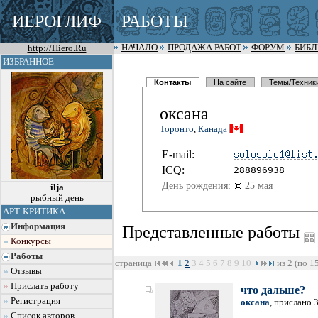
ИЕРОГЛИФ
РАБОТЫ
http://Hiero.Ru
НАЧАЛО
ПРОДАЖА РАБОТ
ФОРУМ
БИБ
ИЗБРАННОЕ
Контакты
На сайте
Темы/Техник
оксана
Торонто
,
Канада
E-mail:
I
C
Q:
288896938
День рождения:
25 мая
ilja
рыбный день
АРТ-КРИТИКА
Информация
Представленные работы
Конкурсы
Работы
страница
1
2
3
4
5
6
7
8
9
10
из 2 (по 1
Отзывы
Прислать работу
что дальше?
Регистрация
оксана
, прислано 
Список авторов