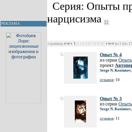
Серия: Опыты п
нарцисизма
РЕКЛАМА
страница
1
2
3
4
5
6
7
8
9
10
из 1 (по 1
Опыт № 4
из серии
Опыты
проект
Автопо
Serge N. Kozintsev
отзывов
: 10
Опыт № 3
из серии
Опыты
Serge N. Kozintsev
отзывов
: 11