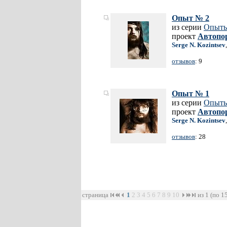
Опыт № 2
из серии
Опыты
проект
Автопо
Serge N. Kozintsev
отзывов
: 9
Опыт № 1
из серии
Опыты
проект
Автопо
Serge N. Kozintsev
отзывов
: 28
страница
1
2
3
4
5
6
7
8
9
10
из 1 (по 1