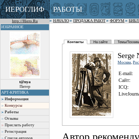
ИЕРОГЛИФ
РАБОТЫ
http://Hiero.Ru
НАЧАЛО
ПРОДАЖА РАБОТ
ФОРУМ
БИБ
ИЗБРАННОЕ
Контакты
На сайте
Темы/Техник
Serge 
Москва
,
Рос
E-mail:
Сайт:
t@nya
Питер
I
C
Q:
АРТ-КРИТИКА
LiveJourna
Информация
Конкурсы
Работы
Отзывы
Прислать работу
Регистрация
Автор рекоменду
Список авторов