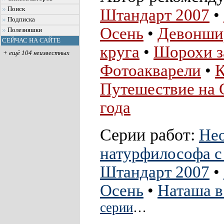
Поиск
Штандарт 2007
•
Подписка
Осень
•
Девонши
Полезняшки
СЕЙЧАС НА САЙТЕ
круга
•
Шорохи з
+ ещё 104 неизвестных
Фотоакварели
•
К
Путешествие на 
года
Серии работ:
Нео
натурфилософа с
Штандарт 2007
•
Осень
•
Наташа в
серии
…