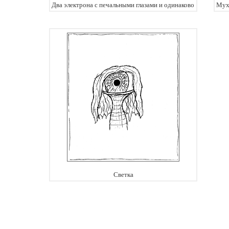
Два электрона с печальными глазами и одинаково направлен
Муха
Светка