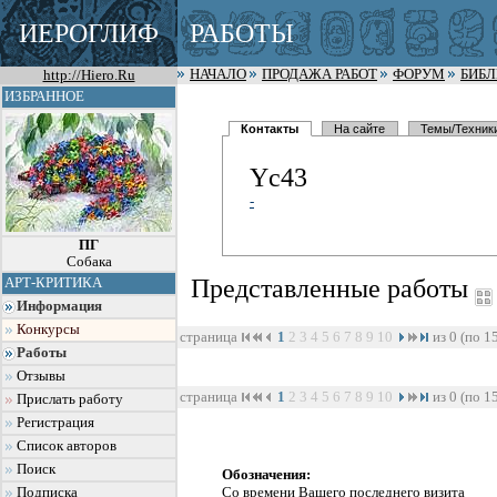
ИЕРОГЛИФ
РАБОТЫ
http://Hiero.Ru
НАЧАЛО
ПРОДАЖА РАБОТ
ФОРУМ
БИБ
ИЗБРАННОЕ
Контакты
На сайте
Темы/Техник
Yc43
-
ПГ
Собака
Представленные работы
АРТ-КРИТИКА
Информация
Конкурсы
страница
1
2
3
4
5
6
7
8
9
10
из 0 (по 1
Работы
Отзывы
страница
1
2
3
4
5
6
7
8
9
10
из 0 (по 1
Прислать работу
Регистрация
Список авторов
Поиск
Обозначения:
Со времени Вашего последнего визита
Подписка