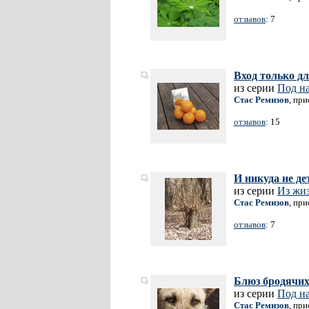
отзывов
: 7
Вход только д
из серии
Под н
Стас Ремизов
, пр
отзывов
: 15
И никуда не дет
из серии
Из жиз
Стас Ремизов
, пр
отзывов
: 7
Блюз бродячих
из серии
Под н
Стас Ремизов
, пр