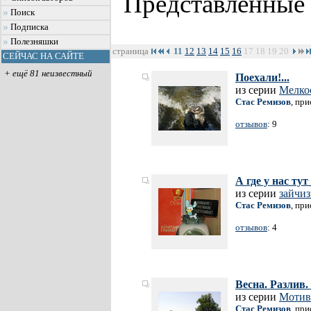
Представленные
Поиск
Подписка
Полезняшки
страница
11
12
13
14
15
16
17
18
19
20
СЕЙЧАС НА САЙТЕ
+ ещё 81 неизвестный
Поехали!...
из серии
Мелко
Стас Ремизов
, пр
отзывов
: 9
А где у нас ту
из серии
зайчи
Стас Ремизов
, пр
отзывов
: 4
Весна. Разлив. 
из серии
Мотив
Стас Ремизов
, пр