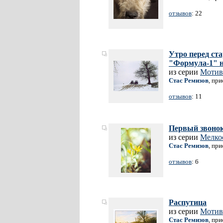
отзывов
: 22
Утро перед ст
"Формула-1" н
из серии
Мотив
Стас Ремизов
, пр
отзывов
: 11
Первый звонок.
из серии
Мелко
Стас Ремизов
, пр
отзывов
: 6
Распутица
из серии
Мотив
Стас Ремизов
, пр