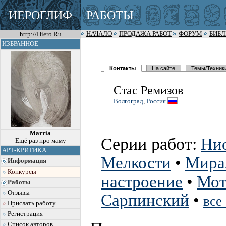
ИЕРОГЛИФ
РАБОТЫ
http://Hiero.Ru
НАЧАЛО
ПРОДАЖА РАБОТ
ФОРУМ
БИБ
ИЗБРАННОЕ
Контакты
На сайте
Темы/Техник
Стас Ремизов
Волгоград
,
Россия
Marria
Серии работ:
Нио
Ещё раз про маму
АРТ-КРИТИКА
Мелкости
•
Мира
Информация
Конкурсы
настроение
•
Мот
Работы
Отзывы
Сарпинский
•
все
Прислать работу
Регистрация
Список авторов