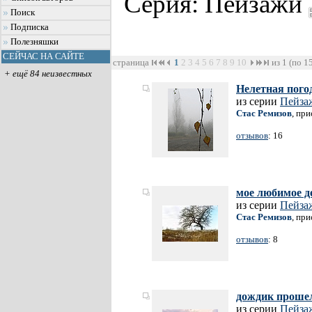
Серия: Пейзажи
Поиск
Подписка
Полезняшки
СЕЙЧАС НА САЙТЕ
страница
1
2
3
4
5
6
7
8
9
10
из 1 (по 1
+ ещё 84 неизвестных
Нелетная погод
из серии
Пейза
Стас Ремизов
, пр
отзывов
: 16
мое любимое д
из серии
Пейза
Стас Ремизов
, пр
отзывов
: 8
дождик прошел
из серии
Пейза