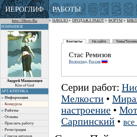
ИЕРОГЛИФ
РАБОТЫ
http://Hiero.Ru
НАЧАЛО
ПРОДАЖА РАБОТ
ФОРУМ
БИБ
ИЗБРАННОЕ
Контакты
На сайте
Темы/Техник
Стас Ремизов
Волгоград
,
Россия
Андрей Машковцев
Серии работ:
Нио
Kiss of God
АРТ-КРИТИКА
Мелкости
•
Мира
Информация
Конкурсы
настроение
•
Мот
Работы
Отзывы
Сарпинский
•
все
Прислать работу
Регистрация
Список авторов