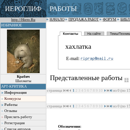
ИЕРОГЛИФ
РАБОТЫ
http://Hiero.Ru
НАЧАЛО
ПРОДАЖА РАБОТ
ФОРУМ
БИБ
ИЗБРАННОЕ
Контакты
На сайте
Темы/Техник
хахлатка
E-mail:
Представленные работы
Крабич
Шахматы
АРТ-КРИТИКА
страница
1
2
3
4
5
6
7
8
9
10
из 0 (по 1
Информация
Конкурсы
Работы
страница
1
2
3
4
5
6
7
8
9
10
из 0 (по 1
Отзывы
Прислать работу
Регистрация
Обозначения:
Список авторов