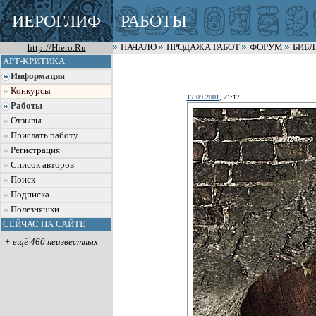
ИЕРОГЛИФ
РАБОТЫ
http://Hiero.Ru
НАЧАЛО
ПРОДАЖА РАБОТ
ФОРУМ
БИБ
АРТ-КРИТИКА
Информация
Конкурсы
17.09.2001
, 21:17
Работы
Отзывы
Прислать работу
Регистрация
Список авторов
Поиск
Подписка
Полезняшки
СЕЙЧАС НА САЙТЕ
+ ещё 460 неизвестных