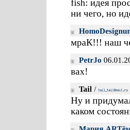
fish: идея про
ни чего, но ид
HomoDesignu
мраК!!! наш 
PetrJo
06.01.2
вах!
Tail
/
Ну и придумал
каком состоян
Мария ARTём