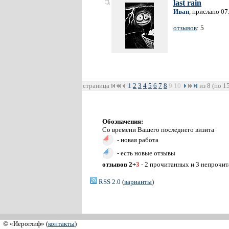
last rain
Иван
, прислано 07
отзывов
: 5
страница
1
2
3
4
5
6
7
8
9
10
из 8 (по 1
Обозначения:
Со времени Вашего последнего визита
- новая работа
- есть новые отзывы
отзывов 2+
3
- 2 прочитанных и 3 непрочи
RSS 2.0
(
варианты
)
© «Иероглиф» (
контакты
)