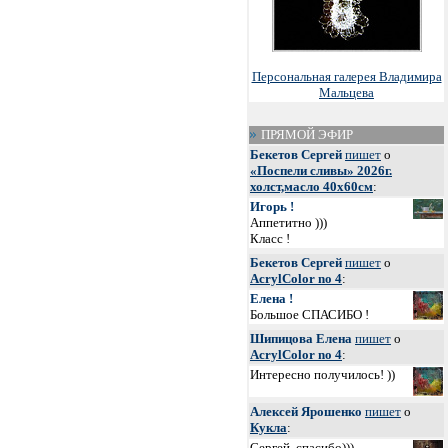
Персональная галерея Владимира
Мальцева
ПРЯМОЙ ЭФИР
Бекетов Сергей
пишет
о
«Поспели сливы» 2026г.
холст,масло 40х60см
:
Игорь !
Аппетитно )))
Класс !
Бекетов Сергей
пишет
о
AcrylColor no 4
:
Елена !
Большое СПАСИБО !
Шипицова Елена
пишет
о
AcrylColor no 4
:
Интересно получилось! ))
Алексей Ярошенко
пишет
о
Кукла
:
Сергей, спасибо)))