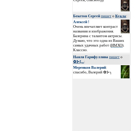
Бекетов Сергей
пишет
о
Кукла
:
Алексей !
Очень впечатляет контраст
названия и изображения.
Балерина с талантом актрисы.
Думаю, что это одна из Ваших
самых удачных работ (
ИМХО
).
Классно.
Наиля Гарифуллина
пишет
о
✿⊱ξ...
:
Меренков Валерий
:
спасибо, Валерий ✿⊱╮