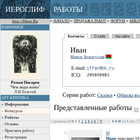
ИЕРОГЛИФ
РАБОТЫ
http://Hiero.Ru
НАЧАЛО
ПРОДАЖА РАБОТ
ФОРУМ
БИБ
ИЗБРАННОЕ
Контакты
О себе
На сайте
Иван
Минск
,
Белоруссия
E-mail:
I
C
Q:
295850981
Роман Писарев
"Чем люди живы"
Л.Н.Толстой
Серии работ:
Сказки
•
Образы в
АРТ-КРИТИКА
Информация
Представленные работы
Конкурсы
Работы
страница
1
2
3
4
5
6
7
8
9
10
из 8 (по 1
Отзывы
Прислать работу
\|/
Регистрация
Иван
, прислано 10