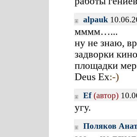
работы гениев
alpauk
10.06.2
мммм…...
ну не знаю, в
задворки кин
площадки мер
Deus Ex
:-)
Ef
(автор)
10.0
угу.
Поляков Ана