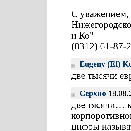
С уважением,
Нижегородско
и Ко"
(8312) 61-87-
Eugeny (Ef) K
две тысячи ев
Серхио
18.08.
две тясячи… к
корпоротивног
цифры называ