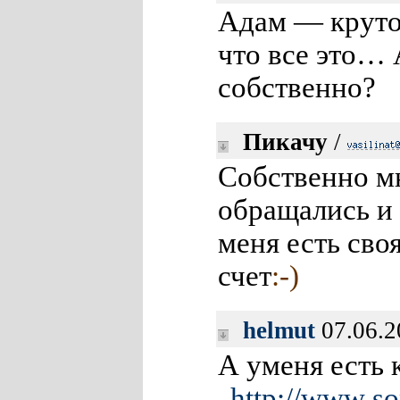
Адам — круто.
что все это… 
собственно?
Пикачу
/
Собственно м
обращались и 
меня есть своя
счет
:-)
helmut
07.06.2
А уменя есть 
http://www
.s