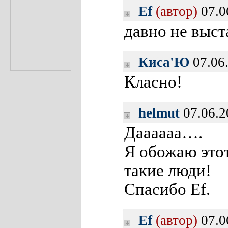
Ef
(автор)
07.0
давно не выст
Киса'Ю
07.06
Класно!
helmut
07.06.2
Даааааа….
Я обожаю этот 
такие люди!
Спасибо Ef.
Ef
(автор)
07.0