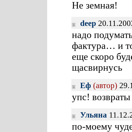
Не земная!
deep
20.11.200
надо подумать
фактура… и т
еще скоро буд
щасвирнусь
Еф
(автор)
29.
упс! возвраты
Ульяна
11.12.
по-моему чуд