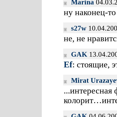
Marina
04.03.
ну наконец-то
s27w
10.04.200
не, не нравитс
GAK
13.04.20
Ef
: стоящие, 
Mirat Urazaye
...интересна
колорит…инт
GAK
04.06.20