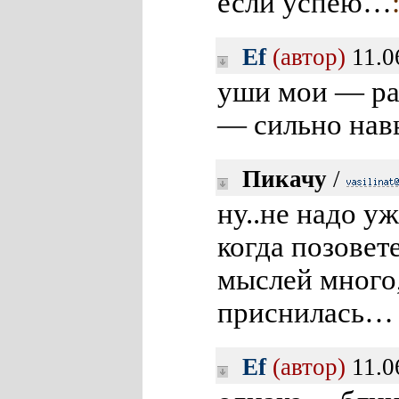
если успею…
Ef
(автор)
11.0
уши мои — ра
— сильно навы
Пикачу
/
ну..не надо у
когда позовете
мыслей много,
приснилась…
Ef
(автор)
11.0