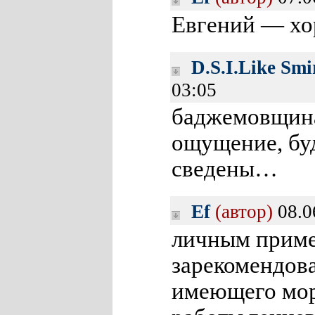
Евгений — хо
D.S.I.Like Smi
03:05
баджемовщина
ощущение, буд
сведены…
Ef
(автор)
08.0
личным приме
зарекомендова
имеющего мор