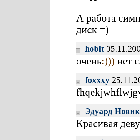
А работа симп
диск =)
hobit
05.11.20
очень
:)))
нет с
foxxxy
25.11.2
fhqekjwhflwjgv
Эдуард Новик
Красивая дев