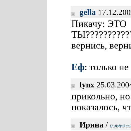
gella
17.12.200
Пикачу: ЭТО
ТЫ???????????
вернись, вер
Еф
: только н
lynx
25.03.200
прикольно, но
показалось, ч
Ирина
/