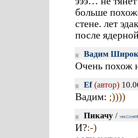
эээ… не тянет
больше похож
стене. лет эд
после ядерно
Вадим Широк
Очень похож 
Ef
(автор)
10.0
Вадим:
;))))
Пикачу
/
И?
:-)