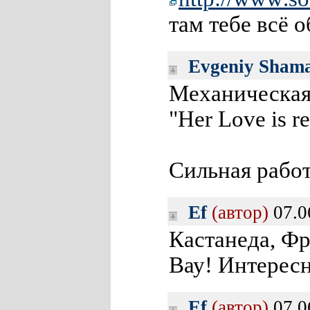
там тебе всё о
Evgeniy Sham
Механическа
"Her Love is re
Сильная рабо
Ef
(автор)
07.0
Кастанеда, Фр
Вау! Интересн
Ef
(автор)
07.0