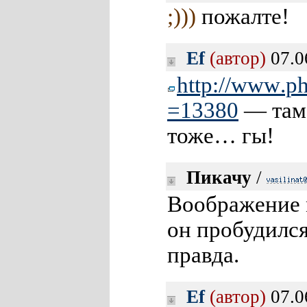
;)))
пожалте!
Ef
(автор)
07.0
http://www
.p
=13380
— там 
тоже… гы!
Пикачу
/
Воображение 
он пробудился
правда.
Ef
(автор)
07.0