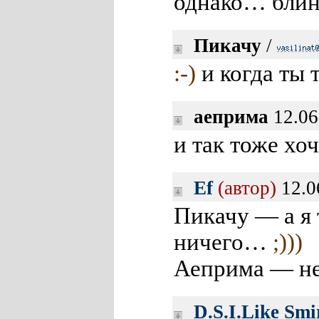
однако… бл
Пикачу
/
:-)
и когда ты 
аеприма
12.06
и так тоже хо
Ef
(автор)
12.0
Пикачу — а я 
ничего…
;)))
Аеприма — н
D.S.I.Like Smi