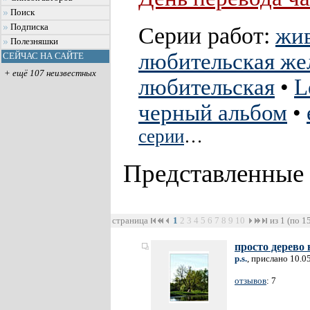
Поиск
Подписка
Серии работ:
жи
Полезняшки
любительская же
СЕЙЧАС НА САЙТЕ
+ ещё 107 неизвестных
любительская
•
L
черный альбом
•
серии
…
Представленные
страница
1
2
3
4
5
6
7
8
9
10
из 1 (по 1
просто дерево н
p.s.
, прислано 10.0
отзывов
: 7