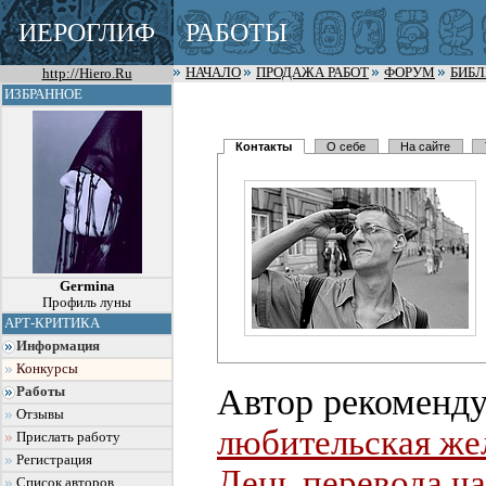
ИЕРОГЛИФ
РАБОТЫ
http://Hiero.Ru
НАЧАЛО
ПРОДАЖА РАБОТ
ФОРУМ
БИБ
ИЗБРАННОЕ
Контакты
О себе
На сайте
Germina
Профиль луны
АРТ-КРИТИКА
Информация
Конкурсы
Автор рекоменду
Работы
Отзывы
любительская же
Прислать работу
Регистрация
День перевода ча
Список авторов