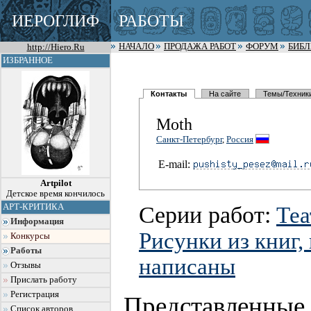
ИЕРОГЛИФ
РАБОТЫ
http://Hiero.Ru
НАЧАЛО
ПРОДАЖА РАБОТ
ФОРУМ
БИБ
ИЗБРАННОЕ
Контакты
На сайте
Темы/Техник
Moth
Санкт-Петербург
,
Россия
E-mail:
Artpilot
Детское время кончилось
Серии работ:
АРТ-КРИТИКА
Те
Информация
Рисунки из книг,
Конкурсы
Работы
написаны
Отзывы
Прислать работу
Регистрация
Представленные
Список авторов