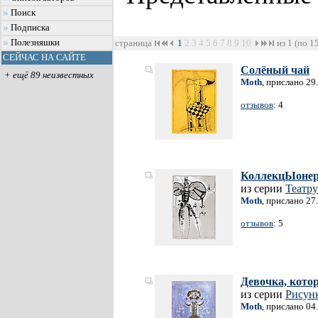
Поиск
Подписка
Полезняшки
страница
1
2
3
4
5
6
7
8
9
10
из 1 (по 1
СЕЙЧАС НА САЙТЕ
Солёный чай
+ ещё 89 неизвестных
Moth
, прислано 29
отзывов
: 4
КоллекцЫоне
из серии
Театр
Moth
, прислано 27
отзывов
: 5
Девочка, котор
из серии
Рисунк
Moth
, прислано 04