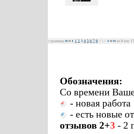
страница
1
2
3
4
5
6
7
8
9
10
из 8 (по 1
Обозначения:
Со времени Ваше
- новая работа
- есть новые о
отзывов 2+
3
- 2 