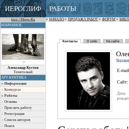
ИЕРОГЛИФ
РАБОТЫ
http://Hiero.Ru
НАЧАЛО
ПРОДАЖА РАБОТ
ФОРУМ
БИБ
ИЗБРАННОЕ
Контакты
О себе
На сайте
Оле
Чертков
Александр Кустов
E-mail
Тенитолкай
АРТ-КРИТИКА
Сайт:
Информация
Конкурсы
День
Работы
рожден
Отзывы
Прислать работу
Регистрация
Список авторов
Поиск