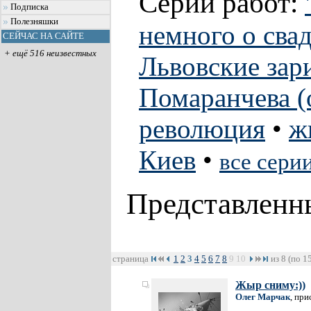
Серии работ:
Подписка
Полезняшки
немного о свад
СЕЙЧАС НА САЙТЕ
+ ещё 516 неизвестных
Львовские зар
Помаранчева (
революция
•
ж
Киев
•
все сери
Представленн
страница
1
2
3
4
5
6
7
8
9
10
из 8 (по 1
Жыр сниму:))
Олег Марчак
, при