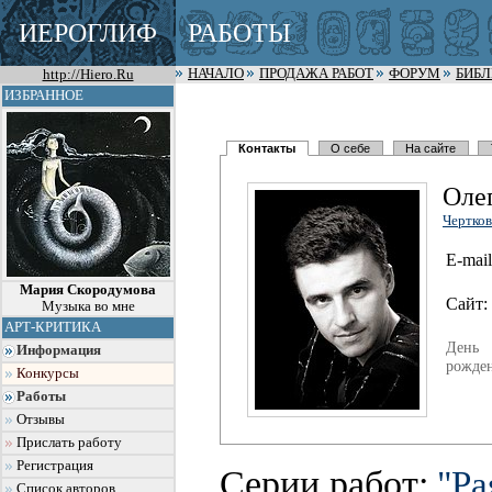
ИЕРОГЛИФ
РАБОТЫ
http://Hiero.Ru
НАЧАЛО
ПРОДАЖА РАБОТ
ФОРУМ
БИБ
ИЗБРАННОЕ
Контакты
О себе
На сайте
Оле
Чертков
E-mail
Мария Скородумова
Сайт:
Музыка во мне
АРТ-КРИТИКА
День
Информация
рожден
Конкурсы
Работы
Отзывы
Прислать работу
Регистрация
Серии работ:
"Ра
Список авторов