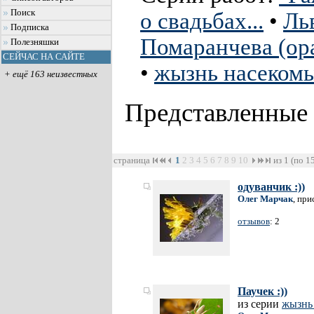
Поиск
о свадьбах...
•
Ль
Подписка
Помаранчева (ор
Полезняшки
СЕЙЧАС НА САЙТЕ
•
жызнь насеком
+ ещё 163 неизвестных
Представленные
страница
1
2
3
4
5
6
7
8
9
10
из 1 (по 1
одуванчик :))
Олег Марчак
, при
отзывов
: 2
Паучек :))
из серии
жызнь