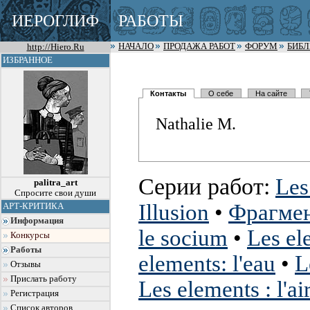
ИЕРОГЛИФ
РАБОТЫ
http://Hiero.Ru
НАЧАЛО
ПРОДАЖА РАБОТ
ФОРУМ
БИБ
ИЗБРАННОЕ
Контакты
О себе
На сайте
Nathalie M.
Серии работ:
Les
palitra_art
Спросите свои души
Illusion
•
Фрагме
АРТ-КРИТИКА
Информация
le socium
•
Les el
Конкурсы
Работы
elements: l'eau
•
L
Отзывы
Прислать работу
Les elements : l'ai
Регистрация
Список авторов