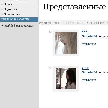
Представленные
Поиск
Подписка
Полезняшки
СЕЙЧАС НА САЙТЕ
страница
1
2
3
4
5
6
7
8
9
10
из 1 (по 1
+ ещё 108 неизвестных
***
Nathalie M.
, присл
отзывов
: 8
Сон
Nathalie M.
, присл
отзывов
: 6