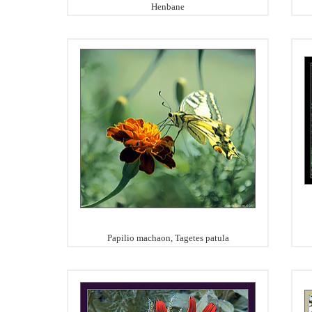
Henbane
Papilio machaon, Tagetes patula