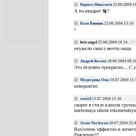
Кирилл Николаев
25.06.2004 1
А на квадрат
?
Катя Винник
25.06.2004 13:16
!
best angel
25.06.2004 16:54
/ 15
неужели смисл мечти-чаша
Aндрей Козлов
28.06.2004 09:2
Это безумно прекрасно… С у
Медведица Ома
10.07.2004 11:
невероятно
rust2d
15.07.2004 15:36
скорее в стиле клипов группы
interesnaya rabota rekomenduy
Aram Nersisyan
28.07.2004 22:
Вах!очень эффектно.и ничего
Раждение!!!