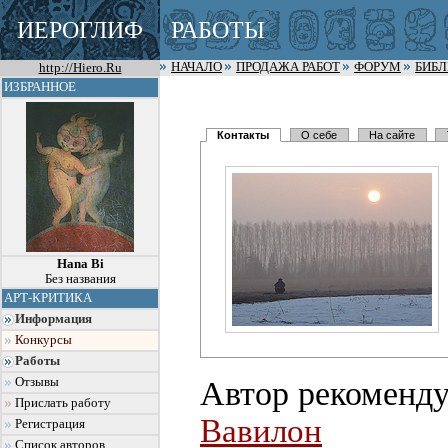
ИЕРОГЛИФ
РАБОТЫ
http://Hiero.Ru
НАЧАЛО
ПРОДАЖА РАБОТ
ФОРУМ
БИБ
ИЗБРАННОЕ
Контакты
О себе
На сайте
Hana Bi
Без названия
АРТ-КРИТИКА
Информация
Конкурсы
Работы
Автор рекоменду
Отзывы
Прислать работу
Вавилон
Регистрация
Список авторов