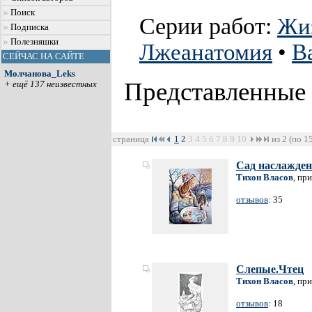
Поиск
Серии работ:
Жиз
Подписка
Полезняшки
Лжеанатомия
•
В
СЕЙЧАС НА САЙТЕ
Молчанова_Leks
Представленные
+ ещё 137 неизвестных
страница
1
2
3
4
5
6
7
8
9
10
из 2 (по 1
Сад наслажде
Тихон Власов
, пр
отзывов
: 35
Слепые.Чтец
Тихон Власов
, пр
отзывов
: 18