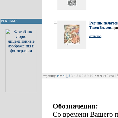
РЕКЛАМА
Резчик печате
Тихон Власов
, пр
отзывов
: 11
страница
1
2
3
4
5
6
7
8
9
10
из 2 (по 1
Обозначения:
Со времени Вашего п