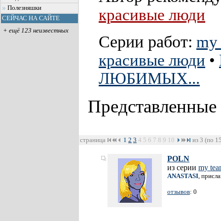
Полезняшки
красивые люди
СЕЙЧАС НА САЙТЕ
+ ещё 123 неизвестных
Серии работ:
my 
красивые люди
•
ЛЮБИМЫХ...
Представленные
страница
1
2
3
4
5
6
7
8
9
10
из 3 (по 1
POLN
из серии
my te
ANASTASI
, присл
отзывов
: 0