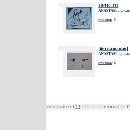
ПРОСТО
ANASTASI
, присл
отзывов
: 3
[без названия]
ANASTASI
, присл
отзывов
: 4
страница
1
2
3
4
5
6
7
8
9
10
из 3 (по 1