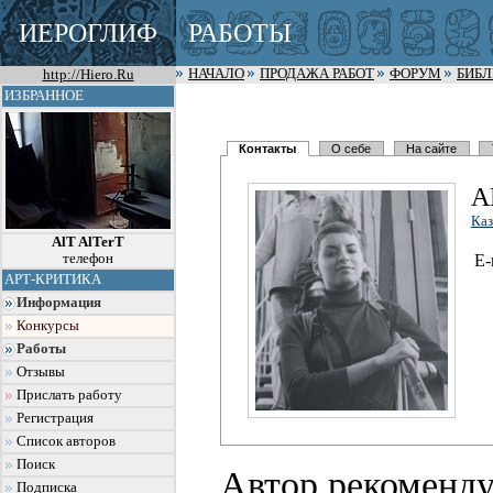
ИЕРОГЛИФ
РАБОТЫ
http://Hiero.Ru
НАЧАЛО
ПРОДАЖА РАБОТ
ФОРУМ
БИБ
ИЗБРАННОЕ
Контакты
О себе
На сайте
A
Каз
AlT AlTerT
телефон
E-
АРТ-КРИТИКА
Информация
Конкурсы
Работы
Отзывы
Прислать работу
Регистрация
Список авторов
Поиск
Автор рекоменду
Подписка