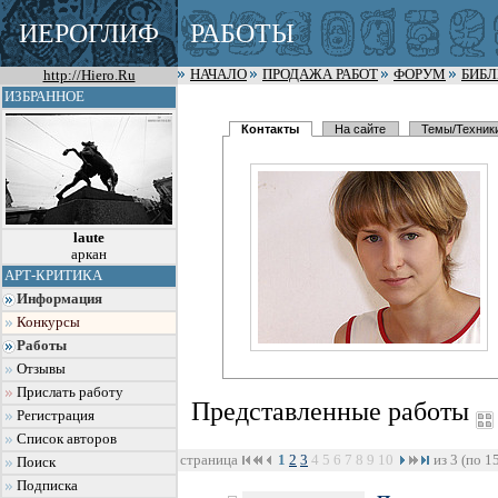
ИЕРОГЛИФ
РАБОТЫ
http://Hiero.Ru
НАЧАЛО
ПРОДАЖА РАБОТ
ФОРУМ
БИБ
ИЗБРАННОЕ
Контакты
На сайте
Темы/Техник
laute
аркан
АРТ-КРИТИКА
Информация
Конкурсы
Работы
Отзывы
Прислать работу
Представленные работы
Регистрация
Список авторов
страница
1
2
3
4
5
6
7
8
9
10
из 3 (по 1
Поиск
Подписка