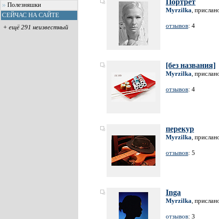
Портрет
Полезняшки
Myrzilka
, прислан
СЕЙЧАС НА САЙТЕ
отзывов
: 4
+ ещё 291 неизвестный
[без названия]
Myrzilka
, прислан
отзывов
: 4
перекур
Myrzilka
, прислан
отзывов
: 5
Inga
Myrzilka
, прислан
отзывов
: 3