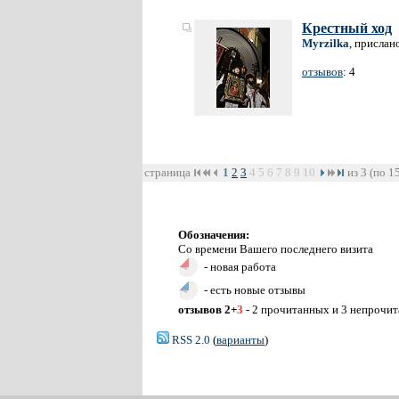
Крестный ход
Myrzilka
, прислан
отзывов
: 4
страница
1
2
3
4
5
6
7
8
9
10
из 3 (по 1
Обозначения:
Со времени Вашего последнего визита
- новая работа
- есть новые отзывы
отзывов 2+
3
- 2 прочитанных и 3 непрочи
RSS 2.0
(
варианты
)