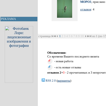
MOPO3
, прислано
отзывов
: 4
РЕКЛАМА
страница
1
2
3
4
5
6
7
8
9
10
из 1 (по 1
Обозначения:
Со времени Вашего последнего визита
- новая работа
- есть новые отзывы
отзывов 2+
3
- 2 прочитанных и 3 непрочи
RSS 2.0
(
варианты
)