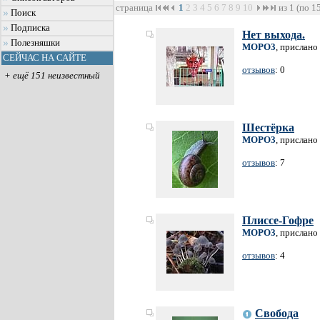
страница
1
2
3
4
5
6
7
8
9
10
из 1 (по 1
Поиск
Подписка
Нет выхода.
Полезняшки
MOPO3
, прислано
СЕЙЧАС НА САЙТЕ
отзывов
: 0
+ ещё 151 неизвестный
Шестёрка
MOPO3
, прислано
отзывов
: 7
Плиссе-Гофре
MOPO3
, прислано
отзывов
: 4
Свобода