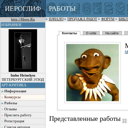
ИЕРОГЛИФ
РАБОТЫ
http://Hiero.Ru
НАЧАЛО
ПРОДАЖА РАБОТ
ФОРУМ
БИБ
ИЗБРАННОЕ
Контакты
О себе
На сайте
M
Imho Heineken
ПЕТЕРБУРГСКИЙ ЭТЮД
АРТ-КРИТИКА
Информация
Конкурсы
Работы
Отзывы
Прислать работу
Представленные работы
Регистрация
Список авторов