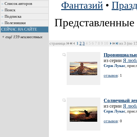
Фантазий
•
Праз
Список авторов
Поиск
Подписка
Представленные
Полезняшки
СЕЙЧАС НА САЙТЕ
+ ещё 159 неизвестных
страница
1
2
3
4
5
6
7
8
9
10
из 3 (по 1
Провинциальн
из серии
Я люб
Серж Лукас
, прис
отзывов
: 1
Солнечный де
из серии
Я люб
Серж Лукас
, прис
отзывов
: 0