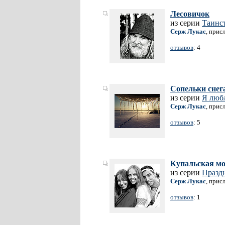
Лесовичок
из серии
Таинс
Серж Лукас
, прис
отзывов
: 4
Сопельки снег
из серии
Я люб
Серж Лукас
, прис
отзывов
: 5
Купальская м
из серии
Празд
Серж Лукас
, прис
отзывов
: 1