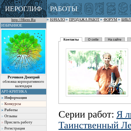
ИЕРОГЛИФ
РАБОТЫ
http://Hiero.Ru
НАЧАЛО
ПРОДАЖА РАБОТ
ФОРУМ
БИБ
ИЗБРАННОЕ
Контакты
О себе
На сайте
Резчиков Дмитрий
обложка корпоративного
календаря
АРТ-КРИТИКА
Информация
Конкурсы
Работы
Серии работ:
Я 
Отзывы
Таинственный Л
Прислать работу
Регистрация