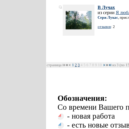
В Лучах
из серии
Я люб
Серж Лукас
, прис
отзывов
: 2
страница
1
2
3
4
5
6
7
8
9
10
из 3 (по 1
Обозначения:
Со времени Вашего п
- новая работа
- есть новые отзы